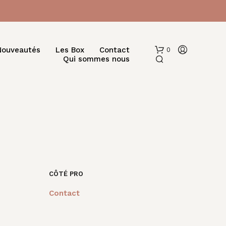
Nouveautés
Les Box
Contact
0
Qui sommes nous
V
CÔTÉ PRO
O
T
Contact
R
E
P