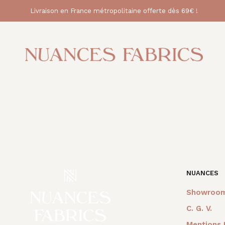
Livraison en France métropolitaine offerte dès 69€ !
NUANCES
Showroo
C. G. V.
Mentions 