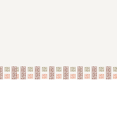
A
N
I
E
R
E
S
T
V
I
D
E
.