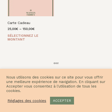
Carte Cadeau
25,00
€
–
150,00
€
SÉLECTIONNEZ LE
Ce
MONTANT
produit
a
plusieurs
variations.
Les
options
peuvent
Nous utilisons des cookies sur ce site pour vous offrir
être
© Nuances Fabrics 2021
une meilleure expérience de navigation. En cliquant sur
choisies
Accepter vous consentez à l'utilisation de tous les
sur
cookies.
la
page
Réglages des cookies
ACCEPTER
du
produit