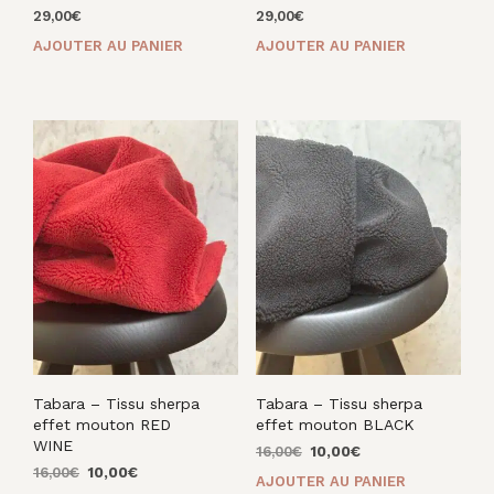
29,00
€
29,00
€
AJOUTER AU PANIER
AJOUTER AU PANIER
Tabara – Tissu sherpa
Tabara – Tissu sherpa
effet mouton RED
effet mouton BLACK
WINE
Le
Le
16,00
€
10,00
€
Le
Le
prix
prix
16,00
€
10,00
€
AJOUTER AU PANIER
prix
prix
initial
actuel