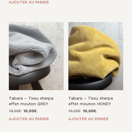
AJOUTER AU PANIER
initial
actuel
était :
est :
était :
est :
16,00€.
10,00€.
16,00€.
10,00€.
Tabara – Tissu sherpa
Tabara – Tissu sherpa
effet mouton GREY
effet mouton HONEY
Le
Le
Le
Le
16,00
€
10,00
€
16,00
€
10,00
€
prix
prix
prix
prix
AJOUTER AU PANIER
AJOUTER AU PANIER
initial
actuel
initial
actuel
était :
est :
était :
est :