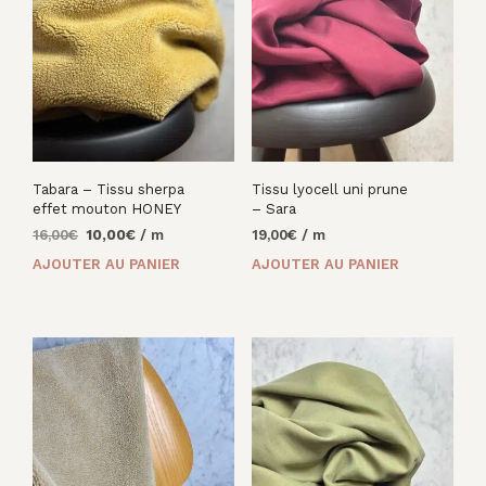
Tabara – Tissu sherpa
Tissu lyocell uni prune
effet mouton HONEY
– Sara
Le
Le
16,00
€
10,00
€
/ m
19,00
€
/ m
prix
prix
AJOUTER AU PANIER
AJOUTER AU PANIER
initial
actuel
était :
est :
16,00€.
10,00€.