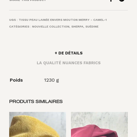
UGS :
TISSU PEAU LAINÉE ENVERS MOUTON MERRY - CAMEL-1
CATÉGORIES :
NOUVELLE COLLECTION
,
SHERPA
,
SUÈDINE
+ DE DÉTAILS
LA QUALITÉ NUANCES FABRICS
Poids
1230 g
PRODUITS SIMILAIRES