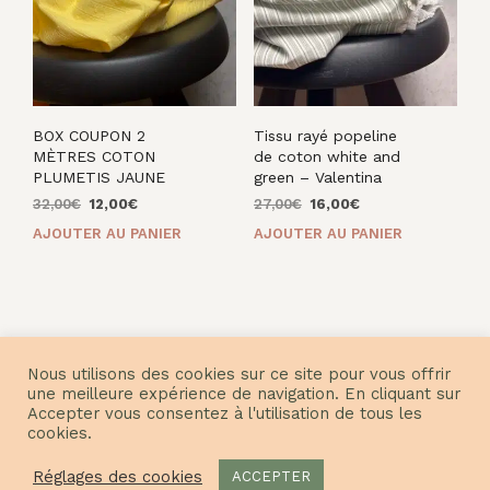
BOX COUPON 2
Tissu rayé popeline
MÈTRES COTON
de coton white and
PLUMETIS JAUNE
green – Valentina
Le
Le
Le
Le
32,00
€
12,00
€
27,00
€
16,00
€
prix
prix
prix
prix
AJOUTER AU PANIER
AJOUTER AU PANIER
initial
actuel
initial
actuel
était :
est :
était :
est :
32,00€.
12,00€.
27,00€.
16,00€.
Nous utilisons des cookies sur ce site pour vous offrir
une meilleure expérience de navigation. En cliquant sur
Accepter vous consentez à l'utilisation de tous les
© Nuances Fabrics 2021
cookies.
Réglages des cookies
ACCEPTER