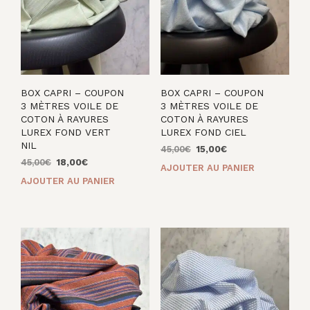
BOX CAPRI – COUPON
BOX CAPRI – COUPON
3 MÈTRES VOILE DE
3 MÈTRES VOILE DE
COTON À RAYURES
COTON À RAYURES
LUREX FOND VERT
LUREX FOND CIEL
NIL
Le
Le
45,00
€
15,00
€
Le
Le
prix
prix
45,00
€
18,00
€
AJOUTER AU PANIER
prix
prix
initial
actuel
AJOUTER AU PANIER
initial
actuel
était :
est :
était :
est :
45,00€.
15,00€.
45,00€.
18,00€.