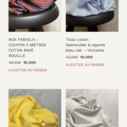
BOX FABIOLA –
Tissu coton
COUPON 3 MÈTRES
Seersucker à rayures
COTON RAYÉ
bleu ciel – Victorine
ROUILLE
Le
Le
14,00
€
10,00
€
Le
Le
prix
prix
48,00
€
15,00
€
AJOUTER AU PANIER
prix
prix
initial
actuel
AJOUTER AU PANIER
initial
actuel
était :
est :
était :
est :
14,00€.
10,00€.
48,00€.
15,00€.