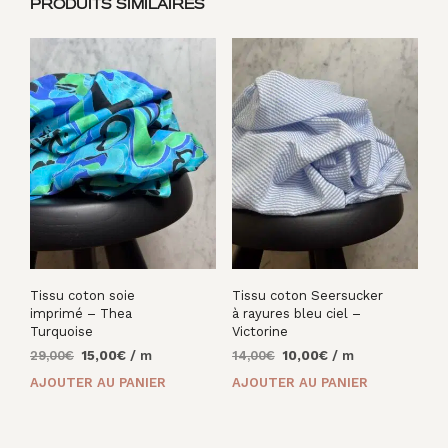
PRODUITS SIMILAIRES
Tissu coton soie
Tissu coton Seersucker
imprimé – Thea
à rayures bleu ciel –
Turquoise
Victorine
Le
Le
Le
Le
29,00
€
15,00
€
/ m
14,00
€
10,00
€
/ m
prix
prix
prix
prix
AJOUTER AU PANIER
AJOUTER AU PANIER
initial
actuel
initial
actuel
était :
est :
était :
est :
29,00€.
15,00€.
14,00€.
10,00€.