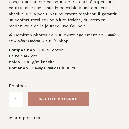
Conçu dans un pur coton 100 % de qualité supérieure,
ce tissu allie une tenue impeccable à une douceur
absolue sur la peau. Naturellement respirant, il garantit
un confort total et une allure fraîche, du premier
rendez-vous de la journée jusqu’au soir.
📸 Dernières photos : APRIL existe également en «
N
oir
»
et «
Bleu Océa
n
» sur l’e-shop.
Composition
: 100 % coton
Laize
: 147 cm
Poids
: 190 g/m linéaire
Entretien
: Lavage délicat à 30 °C
En stock
AJOUTER AU PANIER
15,00
€
pour 1 m.