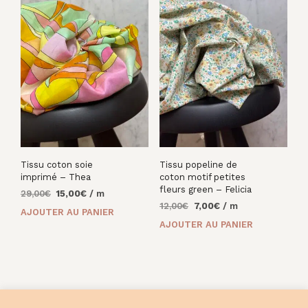
Tissu coton soie
Tissu popeline de
imprimé – Thea
coton motif petites
fleurs green – Felicia
Le
Le
29,00
€
15,00
€
/ m
Le
Le
prix
prix
12,00
€
7,00
€
/ m
AJOUTER AU PANIER
prix
prix
initial
actuel
AJOUTER AU PANIER
initial
actuel
était :
est :
était :
est :
29,00€.
15,00€.
12,00€.
7,00€.