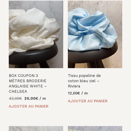
BOX COUPON 3
Tissu popeline de
MÈTRES BRODERIE
coton bleu ciel –
ANGLAISE WHITE –
Riviera
CHELSEA
12,00
€
/ m
Le
Le
42,00
€
20,00
€
/ m
AJOUTER AU PANIER
prix
prix
AJOUTER AU PANIER
initial
actuel
était :
est :
42,00€.
20,00€.