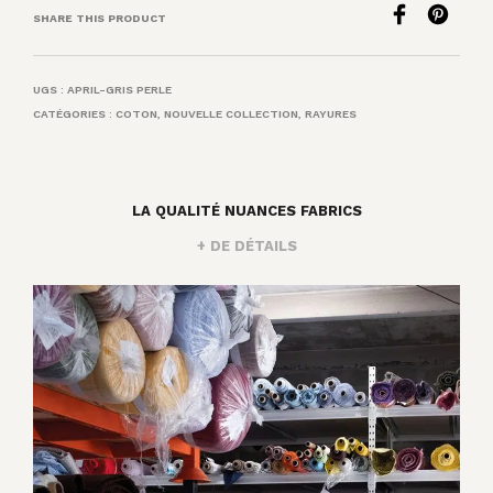
SHARE THIS PRODUCT
UGS :
APRIL-GRIS PERLE
CATÉGORIES :
COTON
,
NOUVELLE COLLECTION
,
RAYURES
LA QUALITÉ NUANCES FABRICS
+ DE DÉTAILS