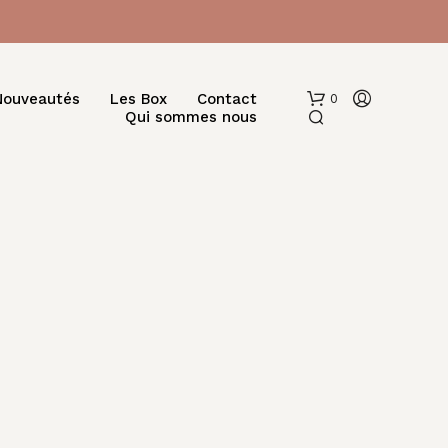
Nouveautés
Les Box
Contact
0
Qui sommes nous
V
O
T
R
E
P