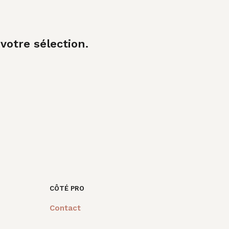
A
N
I
E
R
otre sélection.
E
S
T
V
I
D
E
.
CÔTÉ PRO
Contact