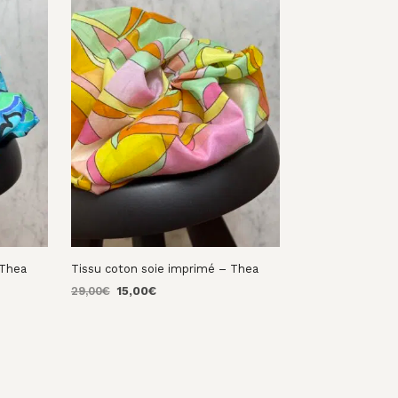
33,00€.
22,00€.
33,00€.
2
 Thea
Tissu coton soie imprimé – Thea
Le
Le
29,00
€
15,00
€
prix
prix
AJOUTER AU PANIER
initial
actuel
était :
est :
29,00€.
15,00€.