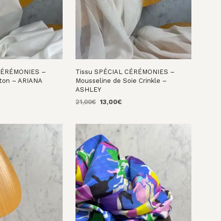
 CÉRÉMONIES –
Tissu SPÉCIAL CÉRÉMONIES –
oton – ARIANA
Mousseline de Soie Crinkle –
ASHLEY
e
Le
Le
ix
21,00
€
13,00
€
NIER
prix
prix
ctuel
AJOUTER AU PANIER
initial
actuel
t :
était :
est :
3,00€.
21,00€.
13,00€.