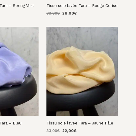
Tara – Spring Vert
Tissu soie lavée Tara – Rouge Cerise
e
Le
Le
33,00
€
28,00
€
rix
prix
prix
NIER
AJOUTER AU PANIER
ctuel
initial
actuel
st :
était :
est :
8,00€.
33,00€.
28,00€.
 Tara – Bleu
Tissu soie lavée Tara – Jaune Pâle
Le
Le
33,00
€
22,00
€
e