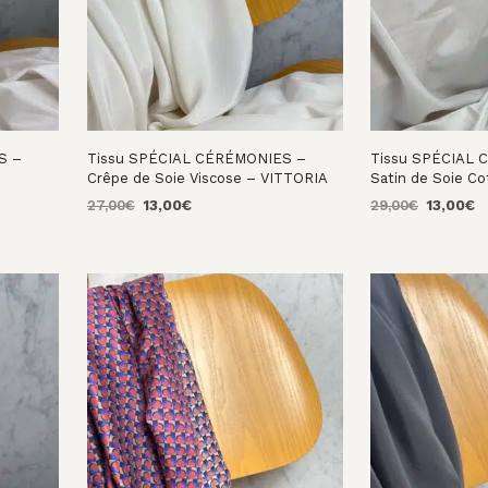
S –
Tissu SPÉCIAL CÉRÉMONIES –
Tissu SPÉCIAL
–
Crêpe de Soie Viscose – VITTORIA
Satin de Soie C
Le
Le
Le
L
27,00
€
13,00
€
29,00
€
13,00
€
prix
prix
prix
pr
AJOUTER AU PANIER
AJOUTER AU PA
initial
actuel
initial
a
était :
est :
était :
es
27,00€.
13,00€.
29,00€.
1