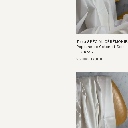
Tissu SPÉCIAL CÉRÉMONIE
Popeline de Coton et Soie 
FLORYANE
Le
Le
25,00
€
12,00
€
prix
prix
AJOUTER AU PANIER
initial
actuel
était :
est :
25,00€.
12,00€.