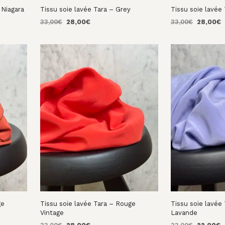
 Niagara
Tissu soie lavée Tara – Grey
Tissu soie lavée 
Le
Le
Le
L
33,00
€
28,00
€
33,00
€
28,00
€
prix
prix
prix
p
AJOUTER AU PANIER
AJOUTER AU PA
initial
actuel
initial
a
était :
est :
était :
e
33,00€.
28,00€.
33,00€.
2
ge
Tissu soie lavée Tara – Rouge
Tissu soie lavée
Vintage
Lavande
Le
Le
Le
L