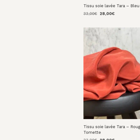
Tissu soie lavée Tara – Bleu
Le
Le
33,00
€
28,00
€
prix
prix
AJOUTER AU PANIER
initial
actuel
était :
est :
33,00€.
28,00€.
Tissu soie lavée Tara – Rou
Tomette
Le
Le