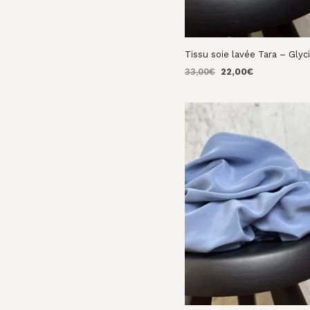
Tissu soie lavée Tara – Glyc
Le
Le
33,00
€
22,00
€
prix
prix
AJOUTER AU PANIER
initial
actuel
était :
est :
33,00€.
22,00€.