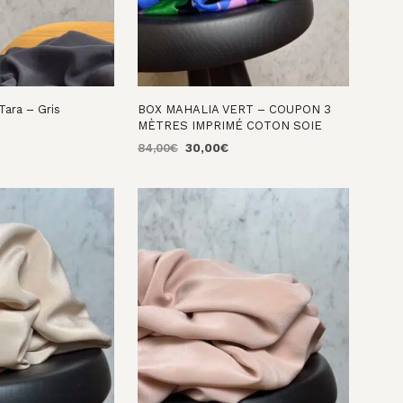
Tara – Gris
BOX MAHALIA VERT – COUPON 3
MÈTRES IMPRIMÉ COTON SOIE
e
Le
Le
84,00
€
30,00
€
rix
prix
prix
NIER
AJOUTER AU PANIER
ctuel
initial
actuel
st :
était :
est :
8,00€.
84,00€.
30,00€.