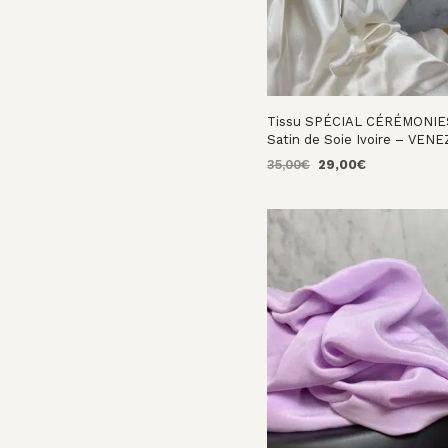
Tissu SPÉCIAL CÉRÉMONIE
Satin de Soie Ivoire – VENE
Le
Le
35,00
€
29,00
€
prix
prix
AJOUTER AU PANIER
initial
actuel
était :
est :
35,00€.
29,00€.