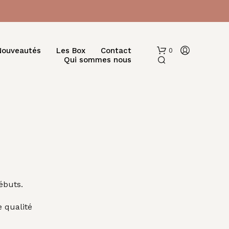
Nouveautés
Les Box
Contact
0
Qui sommes nous
V
O
ébuts.
T
R
 qualité
E
P