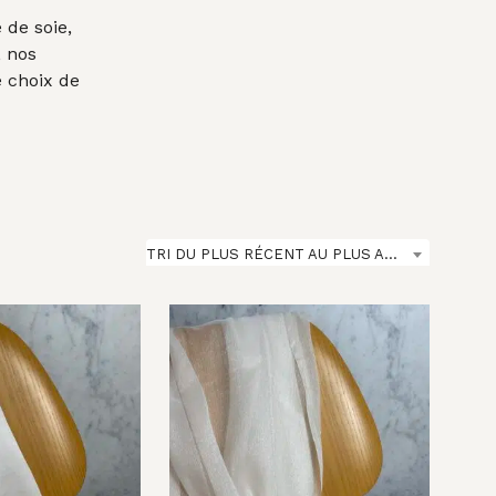
A
 de soie,
N
I
, nos
E
 choix de
R
E
S
T
V
I
D
E
TRI DU PLUS RÉCENT AU PLUS ANCIEN
.