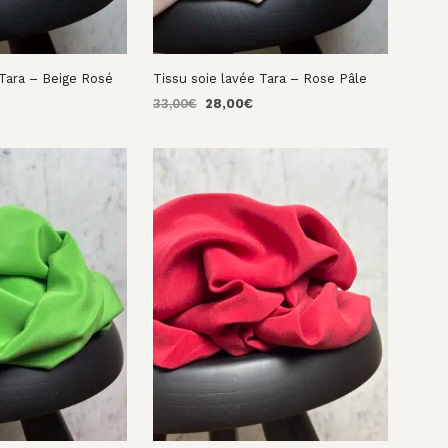
 Tara – Beige Rosé
Tissu soie lavée Tara – Rose Pâle
e
Le
Le
33,00
€
28,00
€
rix
prix
prix
NIER
AJOUTER AU PANIER
ctuel
initial
actuel
st :
était :
est :
8,00€.
33,00€.
28,00€.