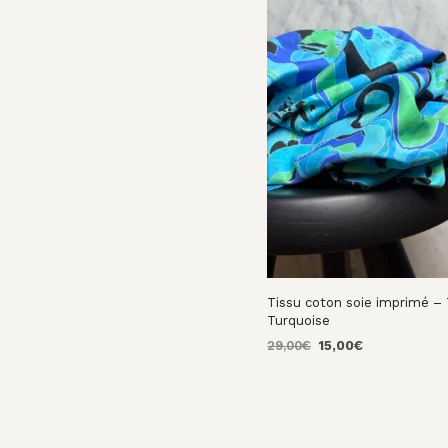
33,00€.
22,00€.
Tissu coton soie imprimé –
Turquoise
Le
Le
29,00
€
15,00
€
prix
prix
AJOUTER AU PANIER
initial
actuel
était :
est :
29,00€.
15,00€.