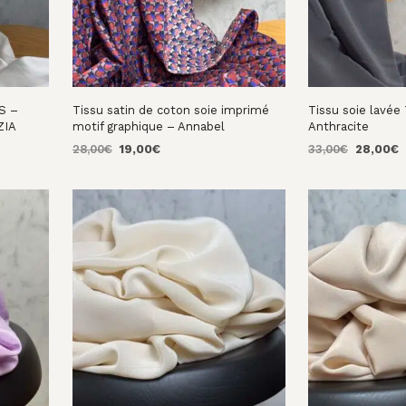
S –
Tissu satin de coton soie imprimé
Tissu soie lavée 
ZIA
motif graphique – Annabel
Anthracite
Le
Le
Le
L
28,00
€
19,00
€
33,00
€
28,00
€
prix
prix
prix
p
AJOUTER AU PANIER
AJOUTER AU PA
initial
actuel
initial
a
était :
est :
était :
e
28,00€.
19,00€.
33,00€.
2