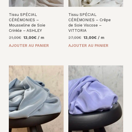
Tissu SPÉCIAL
Tissu SPÉCIAL
CÉRÉMONIES –
CÉRÉMONIES – Crêpe
Mousseline de Soie
de Soie Viscose –
Crinkle – ASHLEY
VITTORIA
Le
Le
Le
Le
21,00
€
13,00
€
/ m
27,00
€
13,00
€
/ m
prix
prix
prix
prix
AJOUTER AU PANIER
AJOUTER AU PANIER
initial
actuel
initial
actuel
était :
est :
était :
est :
21,00€.
13,00€.
27,00€.
13,00€.