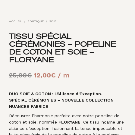
ACCUEIL
/
BOUTIQUE
/
SOIE
TISSU SPÉCIAL
CÉRÉMONIES – POPELINE
DE COTON ET SOIE –
FLORYANE
Le
Le
25,00
€
12,00
€
/ m
prix
prix
initial
actuel
DUO SOIE & COTON : L’Alliance d’Exception.
SPÉCIAL CÉRÉMONIES – NOUVELLE COLLECTION
était :
est :
NUANCES FABRICS
25,00€.
12,00€.
Découvrez l’harmonie parfaite avec notre popeline de
coton et soie, nommée
FLORYANE
. Ce tissu incarne une
alliance d’exception, fusionnant la tenue impeccable et
le toucher frais de la popeline de coton à la noblesse