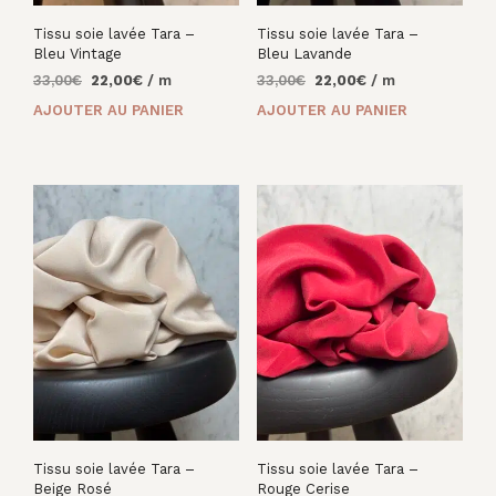
Tissu soie lavée Tara –
Tissu soie lavée Tara –
Bleu Vintage
Bleu Lavande
Le
Le
Le
Le
33,00
€
22,00
€
/ m
33,00
€
22,00
€
/ m
prix
prix
prix
prix
AJOUTER AU PANIER
AJOUTER AU PANIER
initial
actuel
initial
actuel
était :
est :
était :
est :
33,00€.
22,00€.
33,00€.
22,00€.
Tissu soie lavée Tara –
Tissu soie lavée Tara –
Beige Rosé
Rouge Cerise