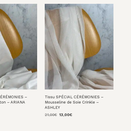
A
N
I
E
R
E
S
T
V
I
D
E
.
 CÉRÉMONIES –
Tissu SPÉCIAL CÉRÉMONIES –
oton – ARIANA
Mousseline de Soie Crinkle –
ASHLEY
e
Le
Le
ix
21,00
€
13,00
€
NIER
prix
prix
ctuel
AJOUTER AU PANIER
initial
actuel
t :