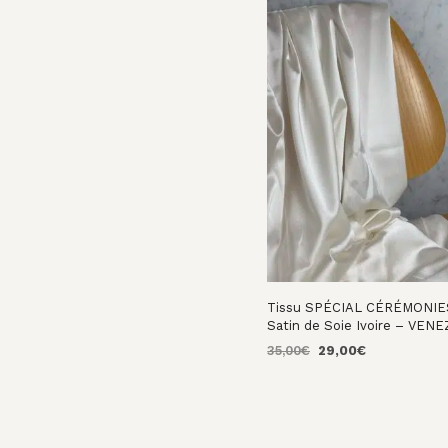
était :
est :
25,00€.
12,00€.
Tissu SPÉCIAL CÉRÉMONIE
Satin de Soie Ivoire – VENE
Le
Le
35,00
€
29,00
€
prix
prix
AJOUTER AU PANIER
initial
actuel
était :
est :
35,00€.
29,00€.