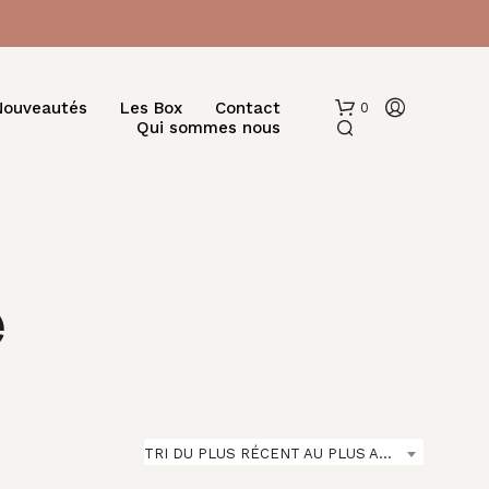
Nouveautés
Les Box
Contact
0
Qui sommes nous
e
V
O
T
R
E
TRI DU PLUS RÉCENT AU PLUS ANCIEN
P