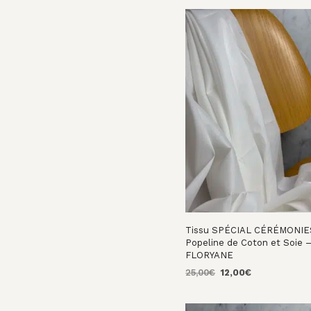
Tissu SPÉCIAL CÉRÉMONIE
Popeline de Coton et Soie 
FLORYANE
Le
Le
25,00
€
12,00
€
prix
prix
AJOUTER AU PANIER
initial
actuel