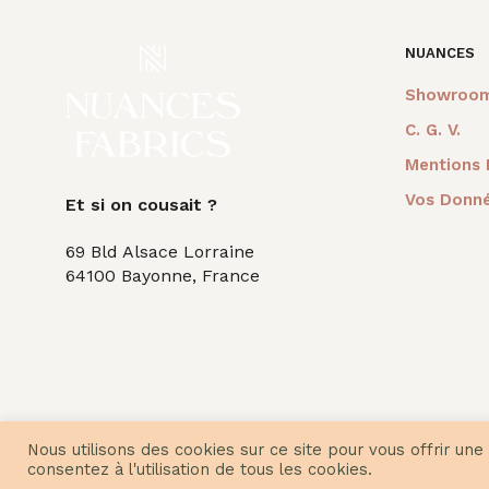
NUANCES
Showroo
C. G. V.
Mentions 
Vos Donné
Et si on cousait ?
69 Bld Alsace Lorraine
64100 Bayonne, France
Nous utilisons des cookies sur ce site pour vous offrir une
consentez à l'utilisation de tous les cookies.