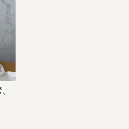
27,00€.
13,00€.
29,00€.
1
S –
ZIA