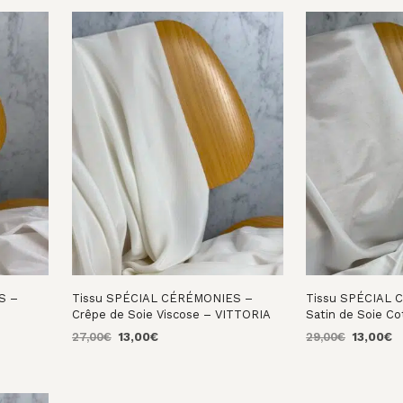
S –
Tissu SPÉCIAL CÉRÉMONIES –
Tissu SPÉCIAL
–
Crêpe de Soie Viscose – VITTORIA
Satin de Soie C
Le
Le
Le
L
27,00
€
13,00
€
29,00
€
13,00
€
prix
prix
prix
pr
AJOUTER AU PANIER
AJOUTER AU PA
initial
actuel
initial
a
était :
est :
était :
es