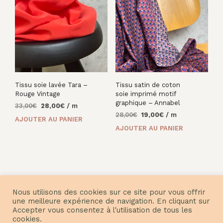
Tissu soie lavée Tara –
Tissu satin de coton
Rouge Vintage
soie imprimé motif
graphique – Annabel
Le
Le
33,00
€
28,00
€
/ m
Le
Le
prix
prix
28,00
€
19,00
€
/ m
AJOUTER AU PANIER
prix
prix
initial
actuel
AJOUTER AU PANIER
initial
actuel
était :
est :
était :
est :
33,00€.
28,00€.
28,00€.
19,00€.
Nous utilisons des cookies sur ce site pour vous offrir
une meilleure expérience de navigation. En cliquant sur
Accepter vous consentez à l'utilisation de tous les
© Nuances Fabrics 2021
cookies.