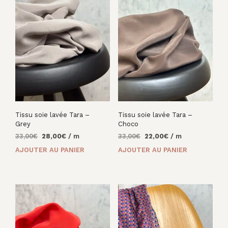
Tissu soie lavée Tara –
Tissu soie lavée Tara –
Grey
Choco
Le
Le
Le
Le
33,00
€
28,00
€
/ m
33,00
€
22,00
€
/ m
prix
prix
prix
prix
AJOUTER AU PANIER
AJOUTER AU PANIER
initial
actuel
initial
actuel
était :
est :
était :
est :
33,00€.
28,00€.
33,00€.
22,00€.