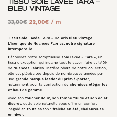
TISSU SOIE LAVÉE TARA –
BLEU VINTAGE
Le
Le
33,00
€
22,00
€
/ m
prix
prix
initial
actuel
Tissu Soie Lavée TARA – Coloris Bleu Vintage
L’iconique de Nuances Fabrics, notre signature
était :
est :
intemporelle.
33,00€.
22,00€.
Découvrez notre somptueuse
soie lavée « Tara »
, un
tissu d’exception qui incarne tout le savoir-faire et l’ADN
de
Nuances Fabrics
. Matière phare de notre collection,
elle est plébiscitée depuis de nombreuses années par
une
grande marque leader du prêt-à-porter
,
notamment pour la confection de
chemises élégantes
et haut de gamme
.
Avec son
toucher doux, son tombé fluide et son éclat
discret
, cette soie naturelle vous offre un confort
inégalé en toute saison :
fraîche en été, chaleureuse
en hiver
.