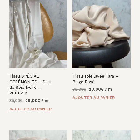
Tissu SPÉCIAL
Tissu soie lavée Tara –
CÉRÉMONIES – Satin
Beige Rosé
de Soie Ivoire –
Le
Le
33,00
€
28,00
€
/ m
VENEZIA
prix
prix
AJOUTER AU PANIER
Le
Le
35,00
€
29,00
€
/ m
initial
actuel
prix
prix
était :
est :
AJOUTER AU PANIER
initial
actuel
33,00€.
28,00€.
était :
est :
35,00€.
29,00€.