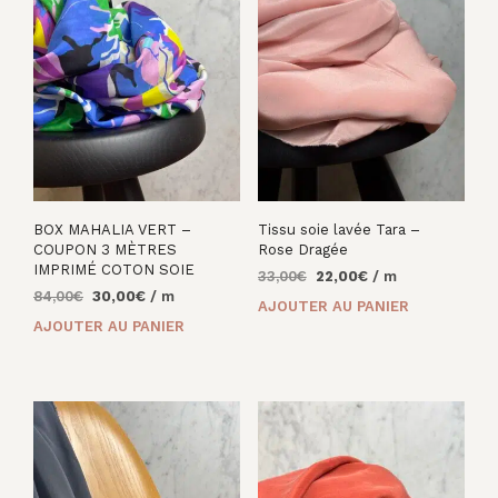
BOX MAHALIA VERT –
Tissu soie lavée Tara –
COUPON 3 MÈTRES
Rose Dragée
IMPRIMÉ COTON SOIE
Le
Le
33,00
€
22,00
€
/ m
Le
Le
84,00
€
30,00
€
/ m
prix
prix
AJOUTER AU PANIER
prix
prix
initial
actuel
AJOUTER AU PANIER
initial
actuel
était :
est :
était :
est :
33,00€.
22,00€.
84,00€.
30,00€.