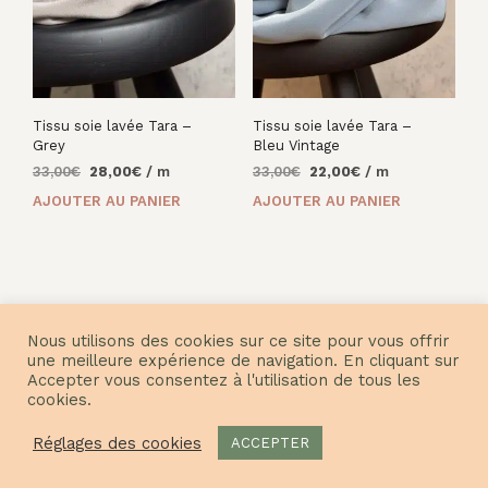
Tissu soie lavée Tara –
Tissu soie lavée Tara –
Grey
Bleu Vintage
Le
Le
Le
Le
33,00
€
28,00
€
/ m
33,00
€
22,00
€
/ m
prix
prix
prix
prix
AJOUTER AU PANIER
AJOUTER AU PANIER
initial
actuel
initial
actuel
était :
est :
était :
est :
33,00€.
28,00€.
33,00€.
22,00€.
Nous utilisons des cookies sur ce site pour vous offrir
une meilleure expérience de navigation. En cliquant sur
Accepter vous consentez à l'utilisation de tous les
© Nuances Fabrics 2021
cookies.
Réglages des cookies
ACCEPTER