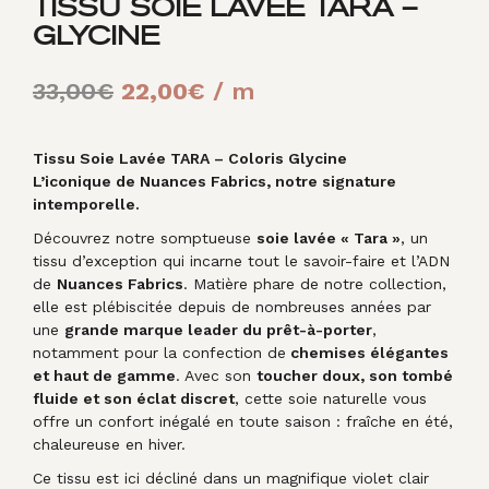
TISSU SOIE LAVÉE TARA –
GLYCINE
Le
Le
33,00
€
22,00
€
/ m
prix
prix
initial
actuel
Tissu Soie Lavée TARA – Coloris Glycine
L’iconique de Nuances Fabrics, notre signature
était :
est :
intemporelle.
33,00€.
22,00€.
Découvrez notre somptueuse
soie lavée « Tara »
, un
tissu d’exception qui incarne tout le savoir-faire et l’ADN
de
Nuances Fabrics
. Matière phare de notre collection,
elle est plébiscitée depuis de nombreuses années par
une
grande marque leader du prêt-à-porter
,
notamment pour la confection de
chemises élégantes
et haut de gamme
. Avec son
toucher doux, son tombé
fluide et son éclat discret
, cette soie naturelle vous
offre un confort inégalé en toute saison : fraîche en été,
chaleureuse en hiver.
Ce tissu est ici décliné dans un magnifique violet clair