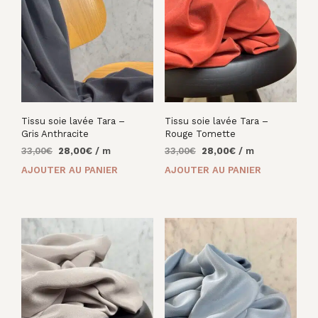
Tissu soie lavée Tara –
Tissu soie lavée Tara –
Gris Anthracite
Rouge Tomette
Le
Le
Le
Le
33,00
€
28,00
€
/ m
33,00
€
28,00
€
/ m
prix
prix
prix
prix
AJOUTER AU PANIER
AJOUTER AU PANIER
initial
actuel
initial
actuel
était :
est :
était :
est :
33,00€.
28,00€.
33,00€.
28,00€.