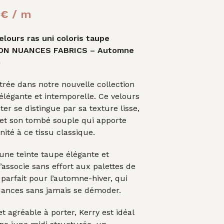
A
Le
N
0
€
/ m
I
prix
E
elours ras uni coloris taupe
R
al
actuel
ON NUANCES FABRICS – Automne
E
S
 :
est :
6
T
0€.
6,00€.
V
ntrée dans notre nouvelle collection
I
élégante et intemporelle. Ce velours
D
E
ter se distingue par sa texture lisse,
.
 et son tombé souple qui apporte
ité à ce tissu classique.
 une teinte taupe élégante et
s’associe sans effort aux palettes de
 parfait pour l’automne-hiver, qui
ndances sans jamais se démoder.
t agréable à porter, Kerry est idéal