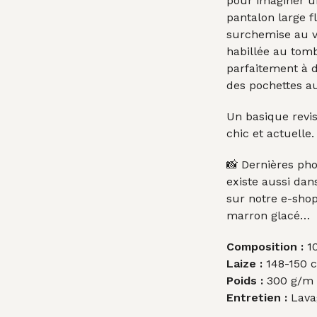
pour imaginer u
pantalon large f
surchemise au 
habillée au tomb
parfaitement à 
des pochettes au
Un basique revis
chic et actuelle.
📸 Dernières pho
existe aussi dan
sur notre e-shop 
marron glacé…
Composition :
10
Laize :
148-150 
Poids :
300 g/m l
Entretien :
Lava