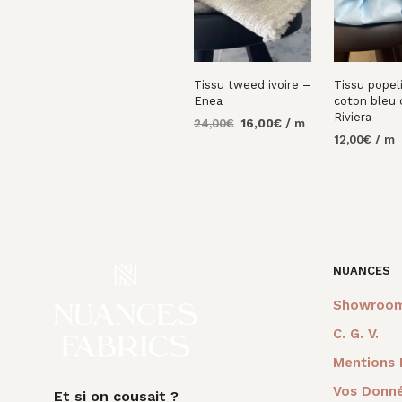
Tissu tweed ivoire –
Tissu popel
Enea
coton bleu 
Riviera
Le
Le
24,00
€
16,00
€
/ m
prix
prix
12,00
€
/ m
AJOUTER AU
initial
actuel
PANIER
AJOUTER 
était :
est :
PANIER
24,00€.
16,00€.
NUANCES
Showroo
C. G. V.
Mentions 
Vos Donné
Et si on cousait ?