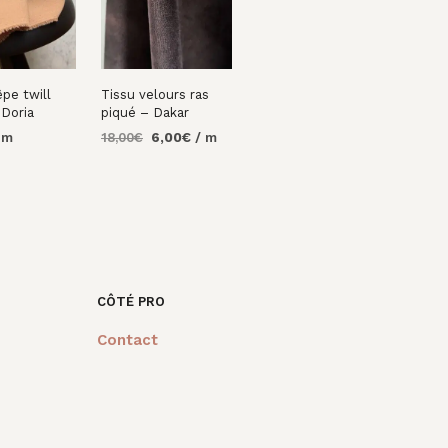
êpe twill
Tissu velours ras
Doria
piqué – Dakar
Le
Le
 m
18,00
€
6,00
€
/ m
prix
prix
R AU
AJOUTER AU
initial
actuel
PANIER
était :
est :
18,00€.
6,00€.
CÔTÉ PRO
Contact