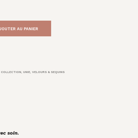
JOUTER AU PANIER
 COLLECTION
,
UNIE
,
VELOURS & SEQUINS
ec soin.