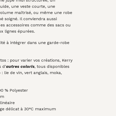
ne jupe midi structurée, un
luide, une veste courte, une
volume maîtrisé, ou même une robe
é soigné. Il conviendra aussi
des accessoires comme des sacs ou
x lignes épurées.
ité à intégrer dans une garde-robe
tos : pour varier vos créations, Kerry
s d’
autres coloris
, tous disponibles
: lie de vin, vert anglais, moka,
0 % Polyester
cm
inéaire
ge délicat à 30°C maximum