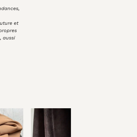
endances,
uture et
 propres
, aussi