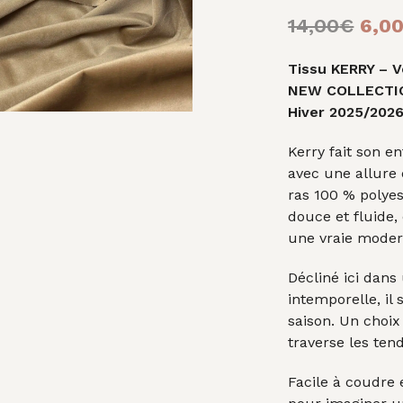
Le
14,00
€
6,0
prix
Tissu KERRY – V
initi
NEW COLLECTI
était
Hiver 2025/202
14,0
Kerry fait son e
avec une allure 
ras 100 % polyes
douce et fluide,
une vraie modern
Décliné ici dans
intemporelle, il 
saison. Un choix
traverse les te
Facile à coudre e