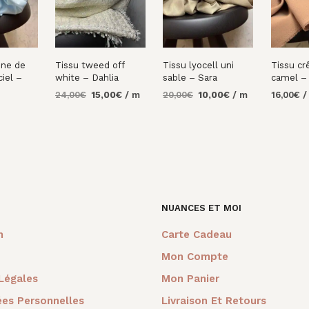
ine de
Tissu tweed off
Tissu lyocell uni
Tissu cr
ciel –
white – Dahlia
sable – Sara
camel – 
Le
Le
Le
Le
24,00
€
15,00
€
/ m
20,00
€
10,00
€
/ m
16,00
€
/
prix
prix
prix
prix
AJOUTER AU
AJOUTER AU
AJOUTE
initial
actuel
initial
actuel
PANIER
PANIER
PANIER
AU
était :
est :
était :
est :
24,00€.
15,00€.
20,00€.
10,00€.
NUANCES ET MOI
m
Carte Cadeau
Mon Compte
Légales
Mon Panier
es Personnelles
Livraison Et Retours