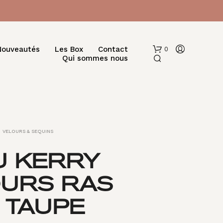
Nouveautés
Les Box
Contact
0
Qui sommes nous
VELOURS & SEQUINS
U KERRY
V
OURS RAS
O
T
R
– TAUPE
E
P