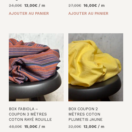
Le
Le
Le
Le
24,00
€
13,00
€
/ m
27,00
€
16,00
€
/ m
prix
prix
prix
prix
AJOUTER AU PANIER
AJOUTER AU PANIER
initial
actuel
initial
actuel
était :
est :
était :
est :
24,00€.
13,00€.
27,00€.
16,00€.
BOX FABIOLA –
BOX COUPON 2
COUPON 3 MÈTRES
MÈTRES COTON
COTON RAYÉ ROUILLE
PLUMETIS JAUNE
Le
Le
Le
Le
48,00
€
15,00
€
/ m
32,00
€
12,00
€
/ m
prix
prix
prix
prix