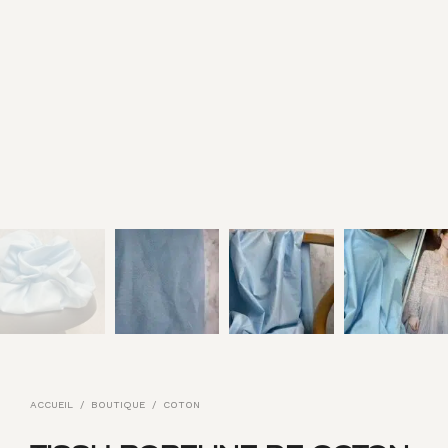
ACCUEIL
/
BOUTIQUE
/
COTON