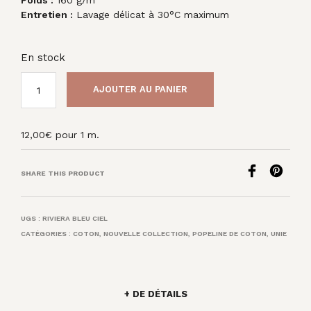
Entretien :
Lavage délicat à 30°C maximum
En stock
AJOUTER AU PANIER
12,00
€
pour 1 m.
SHARE THIS PRODUCT
UGS :
RIVIERA BLEU CIEL
CATÉGORIES :
COTON
,
NOUVELLE COLLECTION
,
POPELINE DE COTON
,
UNIE
+ DE DÉTAILS