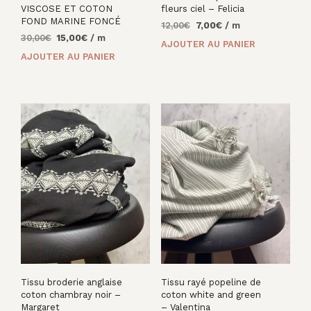
VISCOSE ET COTON
fleurs ciel – Felicia
FOND MARINE FONCÉ
Le
Le
12,00
€
7,00
€
/ m
Le
Le
30,00
€
15,00
€
/ m
prix
prix
AJOUTER AU PANIER
prix
prix
initial
actuel
AJOUTER AU PANIER
initial
actuel
était :
est :
était :
est :
12,00€.
7,00€.
30,00€.
15,00€.
Tissu broderie anglaise
Tissu rayé popeline de
coton chambray noir –
coton white and green
Margaret
– Valentina