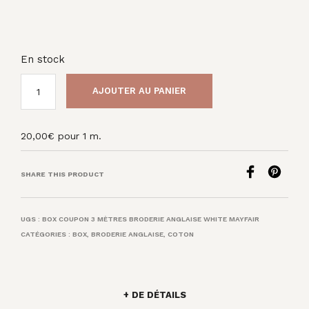
En stock
AJOUTER AU PANIER
20,00
€
pour 1 m.
SHARE THIS PRODUCT
UGS :
BOX COUPON 3 MÈTRES BRODERIE ANGLAISE WHITE MAYFAIR
CATÉGORIES :
BOX
,
BRODERIE ANGLAISE
,
COTON
+ DE DÉTAILS