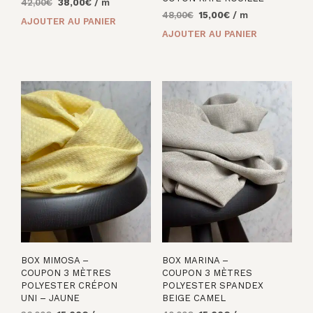
Le
Le
42,00
€
38,00
€
/ m
Le
Le
prix
prix
48,00
€
15,00
€
/ m
AJOUTER AU PANIER
prix
prix
initial
actuel
AJOUTER AU PANIER
initial
actuel
était :
est :
était :
est :
42,00€.
38,00€.
48,00€.
15,00€.
BOX MIMOSA –
BOX MARINA –
COUPON 3 MÈTRES
COUPON 3 MÈTRES
POLYESTER CRÉPON
POLYESTER SPANDEX
UNI – JAUNE
BEIGE CAMEL