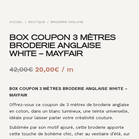
ACCUEIL
/
BOUTIQUE
/
BRODERIE ANGLAISE
BOX COUPON 3 MÈTRES
BRODERIE ANGLAISE
WHITE – MAYFAIR
Le
Le
42,00
€
20,00
€
/ m
prix
prix
initial
actuel
BOX COUPON 3 MÈTRES BRODERIE ANGLAISE WHITE –
MAYFAIR
était :
est :
Offrez-vous ce coupon de 3 mètres de broderie anglaise
42,00€.
20,00€.
en coton, dans un blanc lumineux, une teinte universelle,
idéale pour laisser parler votre créativité couture.
Sublimée par son motif ajouré, cette broderie apporte
cette touche de bohème chic, cher au vestiaire d’été, sur