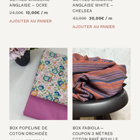
ANGLAISE – OCRE
ANGLAISE WHITE –
CHELSEA
Le
Le
24,00
€
12,00
€
/ m
Le
Le
prix
prix
42,00
€
20,00
€
/ m
AJOUTER AU PANIER
prix
prix
initial
actuel
AJOUTER AU PANIER
initial
actuel
était :
est :
était :
est :
24,00€.
12,00€.
42,00€.
20,00€.
BOX POPELINE DE
BOX FABIOLA –
COTON ORCHIDÉE
COUPON 3 MÈTRES
COTON RAYÉ ROUILLE