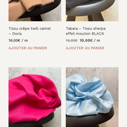
Tissu crêpe twill camel
Tabara – Tissu sherpa
– Doria
effet mouton BLACK
Le
Le
16,00
€
/ m
16,00
€
10,00
€
/ m
prix
prix
AJOUTER AU PANIER
AJOUTER AU PANIER
initial
actuel
était :
est :
16,00€.
10,00€.