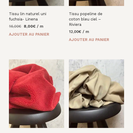
Tissu lin naturel uni
Tissu popeline de
fuchsia- Linena
coton bleu ciel –
Riviera
Le
Le
16,00
€
8,00
€
/ m
prix
prix
12,00
€
/ m
AJOUTER AU PANIER
initial
actuel
AJOUTER AU PANIER
était :
est :
16,00€.
8,00€.