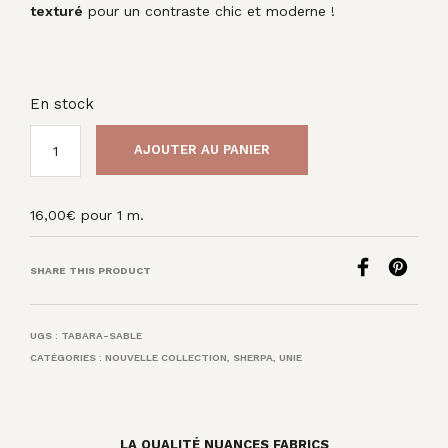
texturé
pour un contraste chic et moderne !
En stock
AJOUTER AU PANIER
16,00
€
pour 1 m.
SHARE THIS PRODUCT
UGS :
TABARA-SABLE
CATÉGORIES :
NOUVELLE COLLECTION
,
SHERPA
,
UNIE
LA QUALITÉ NUANCES FABRICS