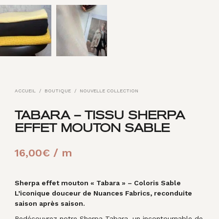
ACCUEIL
/
BOUTIQUE
/
NOUVELLE COLLECTION
TABARA – TISSU SHERPA
EFFET MOUTON SABLE
16,00
€
/ m
Sherpa effet mouton « Tabara » – Coloris Sable
L’iconique douceur de Nuances Fabrics, reconduite
saison après saison.
Redécouvrez notre Sherpa Tabara, un incontournable de