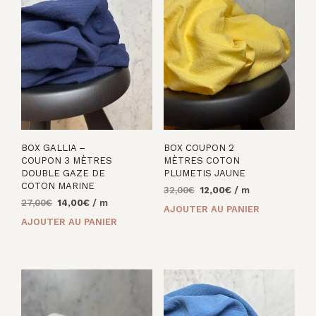
BOX GALLIA –
BOX COUPON 2
COUPON 3 MÈTRES
MÈTRES COTON
DOUBLE GAZE DE
PLUMETIS JAUNE
COTON MARINE
Le
Le
32,00
€
12,00
€
/ m
Le
Le
27,00
€
14,00
€
/ m
prix
prix
AJOUTER AU PANIER
prix
prix
initial
actuel
AJOUTER AU PANIER
initial
actuel
était :
est :
était :
est :
32,00€.
12,00€.
27,00€.
14,00€.