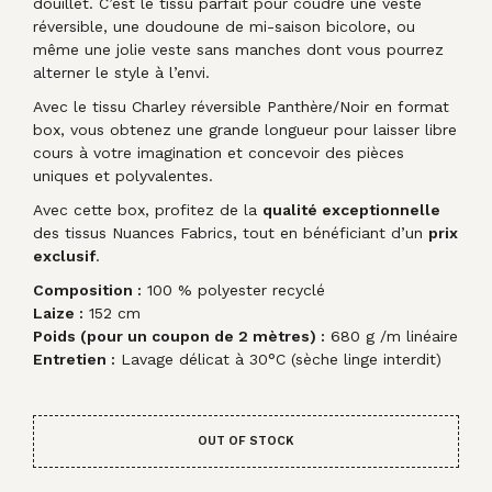
douillet. C’est le tissu parfait pour coudre une veste
réversible, une doudoune de mi-saison bicolore, ou
même une jolie veste sans manches dont vous pourrez
alterner le style à l’envi.
Avec le tissu Charley réversible Panthère/Noir en format
box, vous obtenez une grande longueur pour laisser libre
cours à votre imagination et concevoir des pièces
uniques et polyvalentes.
Avec cette box, profitez de la
qualité exceptionnelle
des tissus Nuances Fabrics, tout en bénéficiant d’un
prix
exclusif
.
Composition :
100 % polyester recyclé
Laize :
152 cm
Poids (pour un coupon de 2 mètres) :
680 g /m linéaire
Entretien :
Lavage délicat à 30°C (sèche linge interdit)
OUT OF STOCK