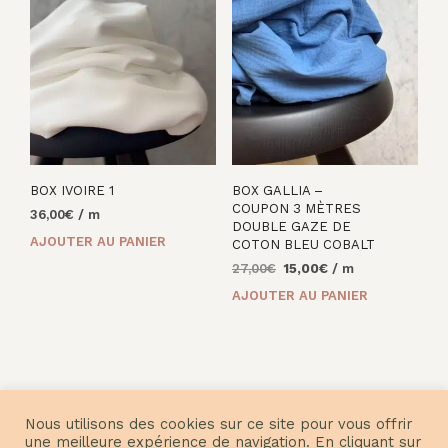
BOX IVOIRE 1
BOX GALLIA –
COUPON 3 MÈTRES
36,00
€
/ m
DOUBLE GAZE DE
AJOUTER AU PANIER
COTON BLEU COBALT
Le
Le
27,00
€
15,00
€
/ m
prix
prix
AJOUTER AU PANIER
initial
actuel
était :
est :
27,00€.
15,00€.
Nous utilisons des cookies sur ce site pour vous offrir
une meilleure expérience de navigation. En cliquant sur