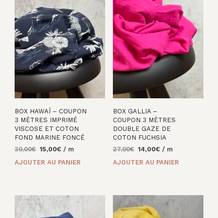
BOX HAWAÏ – COUPON
BOX GALLIA –
3 MÈTRES IMPRIMÉ
COUPON 3 MÈTRES
VISCOSE ET COTON
DOUBLE GAZE DE
FOND MARINE FONCÉ
COTON FUCHSIA
Le
Le
Le
Le
30,00
€
15,00
€
/ m
27,00
€
14,00
€
/ m
prix
prix
prix
prix
AJOUTER AU PANIER
AJOUTER AU PANIER
initial
actuel
initial
actuel
était :
est :
était :
est :
30,00€.
15,00€.
27,00€.
14,00€.