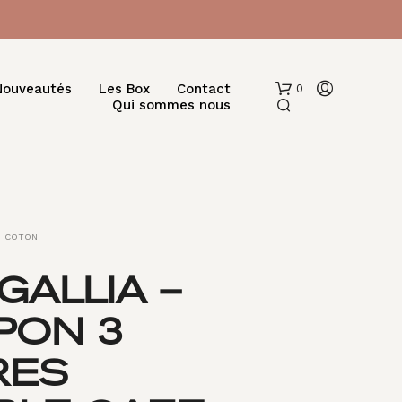
Nouveautés
Les Box
Contact
0
Qui sommes nous
COTON
GALLIA –
V
PON 3
O
T
R
RES
E
P