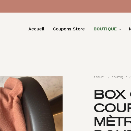
Accueil
Coupons Store
BOUTIQUE
ACCUEIL
/
BOUTIQUE
/
BOX 
COU
MÈT