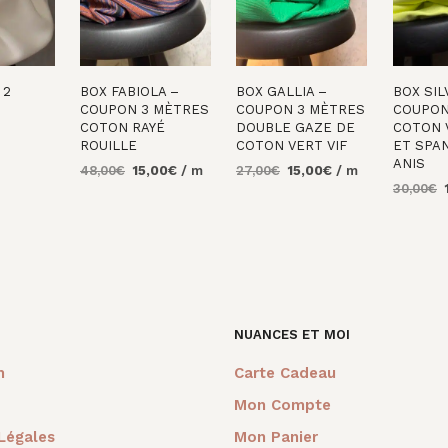
 2
BOX FABIOLA –
BOX GALLIA –
BOX SIL
COUPON 3 MÈTRES
COUPON 3 MÈTRES
COUPON
COTON RAYÉ
DOUBLE GAZE DE
COTON 
AU
ROUILLE
COTON VERT VIF
ET SPA
ANIS
Le
Le
Le
Le
48,00
€
15,00
€
/ m
27,00
€
15,00
€
/ m
L
prix
prix
prix
prix
30,00
€
AJOUTER AU
AJOUTER AU
p
initial
actuel
initial
actuel
PANIER
PANIER
AJOUTE
i
était :
est :
était :
est :
PANIER
é
48,00€.
15,00€.
27,00€.
15,00€.
3
NUANCES ET MOI
m
Carte Cadeau
Mon Compte
Légales
Mon Panier