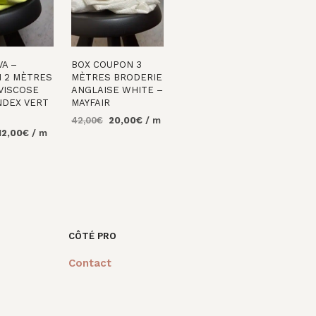
VA –
BOX COUPON 3
 2 MÈTRES
MÈTRES BRODERIE
VISCOSE
ANGLAISE WHITE –
NDEX VERT
MAYFAIR
Le
Le
42,00
€
20,00
€
/ m
e
Le
12,00
€
/ m
prix
prix
AJOUTER AU
rix
prix
initial
actuel
PANIER
R AU
nitial
actuel
était :
est :
tait :
est :
42,00€.
20,00€.
0,00€.
12,00€.
CÔTÉ PRO
Contact