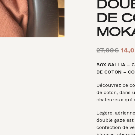
DOU
DE 
MOK
Le
27,00
€
14,
prix
BOX GALLIA – 
initi
DE COTON – C
était
Découvrez ce co
27,0
de coton, dans 
chaleureux qui e
Légère, aérienne
double gaze est 
confection de v
blouses, chemis