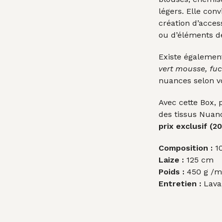
légers. Elle con
création d’acces
ou d’éléments de
Existe égalemen
vert mousse, fuch
nuances selon vo
Avec cette Box, 
des tissus Nuanc
prix exclusif (2
Composition :
10
Laize :
125 cm
Poids :
450 g /m
Entretien :
Lava