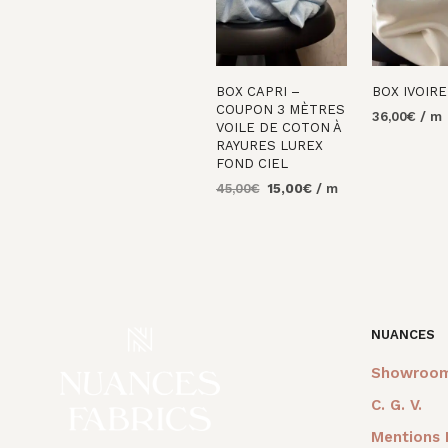
BOX CAPRI –
BOX IVOIRE
COUPON 3 MÈTRES
36,00
€
/ m
VOILE DE COTON À
AJOUTER 
RAYURES LUREX
PANIER
FOND CIEL
Le
Le
45,00
€
15,00
€
/ m
prix
prix
AJOUTER AU
initial
actuel
PANIER
était :
est :
45,00€.
15,00€.
NUANCES
Showroo
C. G. V.
Mentions 