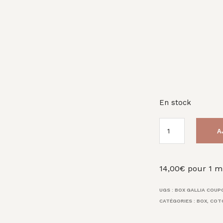
En stock
A
14,00
€
pour 1 m
UGS :
BOX GALLIA COUP
CATÉGORIES :
BOX
,
COT