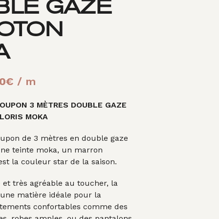
BLE GAZE
A
N
I
COTON
E
R
A
E
S
T
V
Le
00
€
/ m
I
prix
D
COUPON 3 MÈTRES DOUBLE GAZE
E
al
actuel
.
OLORIS MOKA
 :
est :
upon de 3 mètres en double gaze
0€.
14,00€.
une teinte moka, un marron
st la couleur star de la saison.
 et très agréable au toucher, la
une matière idéale pour la
êtements confortables comme des
es, robes amples, ou des pantalons