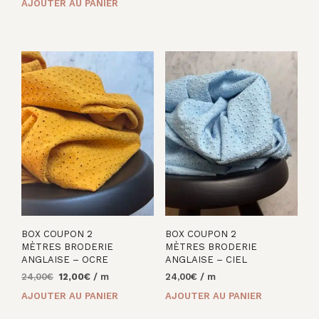
AJOUTER AU PANIER
initial
actuel
était :
est :
était :
est :
32,00€.
12,00€.
27,00€.
14,00€.
BOX COUPON 2
BOX COUPON 2
MÈTRES BRODERIE
MÈTRES BRODERIE
ANGLAISE – OCRE
ANGLAISE – CIEL
Le
Le
24,00
€
12,00
€
/ m
24,00
€
/ m
prix
prix
AJOUTER AU PANIER
AJOUTER AU PANIER
initial
actuel
était :
est :