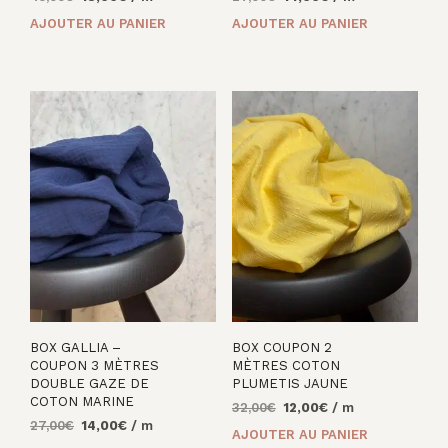
prix
prix
prix
prix
AJOUTER AU PANIER
AJOUTER AU PANIER
initial
actuel
initial
actuel
était :
est :
était :
est :
45,00€.
18,00€.
27,00€.
14,00€.
BOX GALLIA –
BOX COUPON 2
COUPON 3 MÈTRES
MÈTRES COTON
DOUBLE GAZE DE
PLUMETIS JAUNE
COTON MARINE
Le
Le
32,00
€
12,00
€
/ m
Le
Le
27,00
€
14,00
€
/ m
prix
prix
AJOUTER AU PANIER
prix
prix
initial
actuel