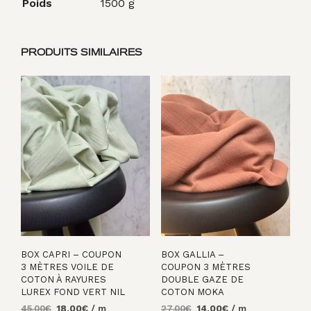
Poids
1500 g
PRODUITS SIMILAIRES
BOX CAPRI – COUPON
BOX GALLIA –
3 MÈTRES VOILE DE
COUPON 3 MÈTRES
COTON À RAYURES
DOUBLE GAZE DE
LUREX FOND VERT NIL
COTON MOKA
Le
Le
Le
Le
45,00
€
18,00
€
/ m
27,00
€
14,00
€
/ m