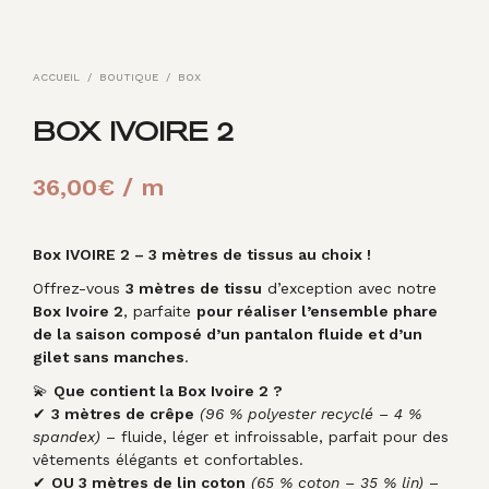
ACCUEIL
/
BOUTIQUE
/
BOX
BOX IVOIRE 2
36,00
€
/ m
Box IVOIRE 2 – 3 mètres de tissus au choix !
Offrez-vous
3 mètres de tissu
d’exception avec notre
Box Ivoire 2
, parfaite
pour réaliser l’ensemble phare
de la saison composé d’un pantalon fluide et d’un
gilet sans manches
.
💫
Que contient la Box Ivoire 2 ?
✔
3 mètres de crêpe
(96 % polyester recyclé – 4 %
spandex)
– fluide, léger et infroissable, parfait pour des
vêtements élégants et confortables.
✔
OU 3 mètres de lin coton
(65 % coton – 35 % lin)
–