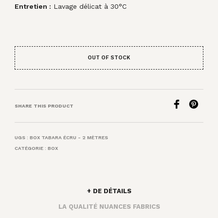
Entretien :
Lavage délicat à 30°C
OUT OF STOCK
SHARE THIS PRODUCT
UGS :
BOX TABARA ÉCRU - 2 MÈTRES
CATÉGORIE :
BOX
+ DE DÉTAILS
LA QUALITÉ NUANCES FABRICS