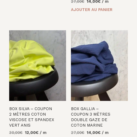
Le
Le
27,00
€
14,00
€
/ m
prix
prix
AJOUTER AU PANIER
initial
actuel
était :
est :
27,00€.
14,00€.
BOX SILVA – COUPON
BOX GALLIA –
2 MÈTRES COTON
COUPON 3 MÈTRES
VISCOSE ET SPANDEX
DOUBLE GAZE DE
VERT ANIS
COTON MARINE
Le
Le
Le
Le
30,00
€
12,00
€
/ m
27,00
€
14,00
€
/ m