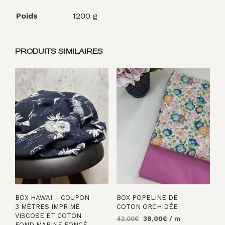
Poids
1200 g
PRODUITS SIMILAIRES
BOX HAWAÏ – COUPON
BOX POPELINE DE
3 MÈTRES IMPRIMÉ
COTON ORCHIDÉE
VISCOSE ET COTON
Le
Le
42,00
€
38,00
€
/ m
FOND MARINE FONCÉ