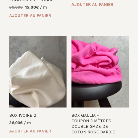
prix
prix
AJOUTER AU PANIER
Le
Le
30,00
€
15,00
€
/ m
initial
actuel
prix
prix
était :
est :
AJOUTER AU PANIER
initial
actuel
42,00€.
38,00€.
était :
est :
30,00€.
15,00€.
BOX IVOIRE 2
BOX GALLIA –
COUPON 3 MÈTRES
36,00
€
/ m
DOUBLE GAZE DE
AJOUTER AU PANIER
COTON ROSE BARBIE