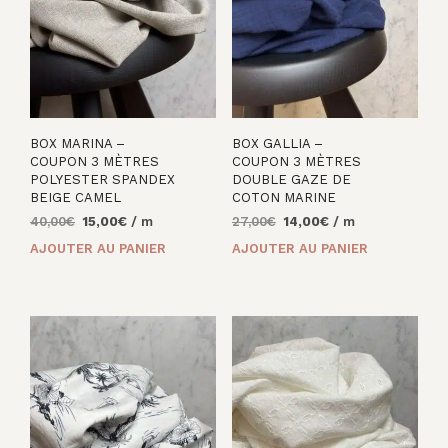
BOX MARINA –
BOX GALLIA –
COUPON 3 MÈTRES
COUPON 3 MÈTRES
POLYESTER SPANDEX
DOUBLE GAZE DE
BEIGE CAMEL
COTON MARINE
Le
Le
Le
Le
40,00
€
15,00
€
/ m
27,00
€
14,00
€
/ m
prix
prix
prix
prix
AJOUTER AU PANIER
AJOUTER AU PANIER
initial
actuel
initial
actuel
était :
est :
était :
est :
40,00€.
15,00€.
27,00€.
14,00€.