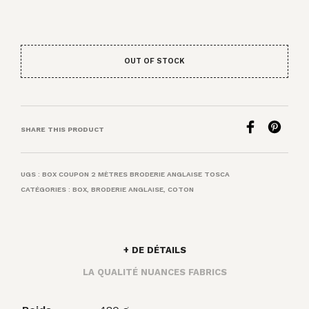
OUT OF STOCK
SHARE THIS PRODUCT
UGS :
BOX COUPON 2 MÈTRES BRODERIE ANGLAISE TOSCA
CATÉGORIES :
BOX
,
BRODERIE ANGLAISE
,
COTON
+ DE DÉTAILS
LA QUALITÉ NUANCES FABRICS