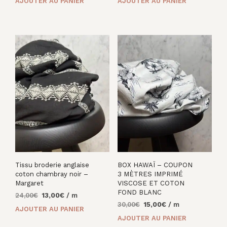
AJOUTER AU PANIER
AJOUTER AU PANIER
initial
actuel
initial
actuel
était :
est :
était :
est :
40,00€.
15,00€.
42,00€.
20,00€.
Tissu broderie anglaise
BOX HAWAÏ – COUPON
coton chambray noir –
3 MÈTRES IMPRIMÉ
Margaret
VISCOSE ET COTON
FOND BLANC
Le
Le
24,00
€
13,00
€
/ m
Le
Le
prix
prix
30,00
€
15,00
€
/ m
AJOUTER AU PANIER
prix
prix
initial
actuel
AJOUTER AU PANIER
initial
actuel
était :
est :