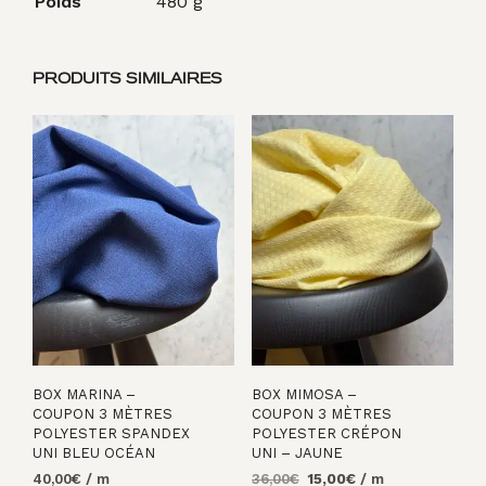
Poids
480 g
PRODUITS SIMILAIRES
BOX MARINA –
BOX MIMOSA –
COUPON 3 MÈTRES
COUPON 3 MÈTRES
POLYESTER SPANDEX
POLYESTER CRÉPON
UNI BLEU OCÉAN
UNI – JAUNE
Le
Le
40,00
€
/ m
36,00
€
15,00
€
/ m