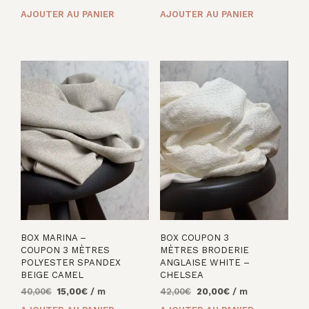
prix
prix
AJOUTER AU PANIER
AJOUTER AU PANIER
initial
actuel
était :
est :
36,00€.
15,00€.
BOX MARINA –
BOX COUPON 3
COUPON 3 MÈTRES
MÈTRES BRODERIE
POLYESTER SPANDEX
ANGLAISE WHITE –
BEIGE CAMEL
CHELSEA
Le
Le
Le
Le
40,00
€
15,00
€
/ m
42,00
€
20,00
€
/ m
prix
prix
prix
prix