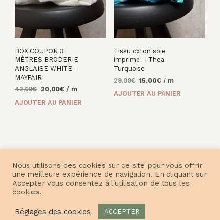
BOX COUPON 3
Tissu coton soie
MÈTRES BRODERIE
imprimé – Thea
ANGLAISE WHITE –
Turquoise
MAYFAIR
Le
Le
29,00
€
15,00
€
/ m
Le
Le
42,00
€
20,00
€
/ m
prix
prix
AJOUTER AU PANIER
prix
prix
initial
actuel
AJOUTER AU PANIER
initial
actuel
était :
est :
était :
est :
29,00€.
15,00€.
42,00€.
20,00€.
Nous utilisons des cookies sur ce site pour vous offrir
une meilleure expérience de navigation. En cliquant sur
Accepter vous consentez à l'utilisation de tous les
cookies.
© Nuances Fabrics 2021
Réglages des cookies
ACCEPTER