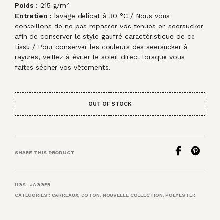
Poids :
215 g/m²
Entretien :
lavage délicat à 30 °C / Nous vous
conseillons de ne pas repasser vos tenues en seersucker
afin de conserver le style gaufré caractéristique de ce
tissu / Pour conserver les couleurs des seersucker à
rayures, veillez à éviter le soleil direct lorsque vous
faites sécher vos vêtements.
OUT OF STOCK
SHARE THIS PRODUCT
UGS :
JAGGER
CATÉGORIES :
CARREAUX
,
COTON
,
NOUVELLE COLLECTION
,
POLYESTER