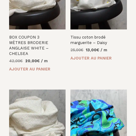
BOX COUPON 3
Tissu coton brodé
MÈTRES BRODERIE
marguerite – Daisy
ANGLAISE WHITE –
Le
Le
25,00
€
13,00
€
/ m
CHELSEA
prix
prix
AJOUTER AU PANIER
Le
Le
42,00
€
20,00
€
/ m
initial
actuel
prix
prix
était :
est :
AJOUTER AU PANIER
initial
actuel
25,00€.
13,00€.
était :
est :
42,00€.
20,00€.