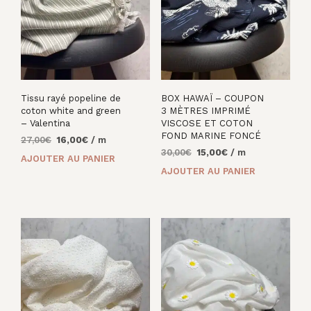
Tissu rayé popeline de
BOX HAWAÏ – COUPON
coton white and green
3 MÈTRES IMPRIMÉ
– Valentina
VISCOSE ET COTON
FOND MARINE FONCÉ
Le
Le
27,00
€
16,00
€
/ m
Le
Le
prix
prix
30,00
€
15,00
€
/ m
AJOUTER AU PANIER
prix
prix
initial
actuel
AJOUTER AU PANIER
initial
actuel
était :
est :
était :
est :
27,00€.
16,00€.
30,00€.
15,00€.