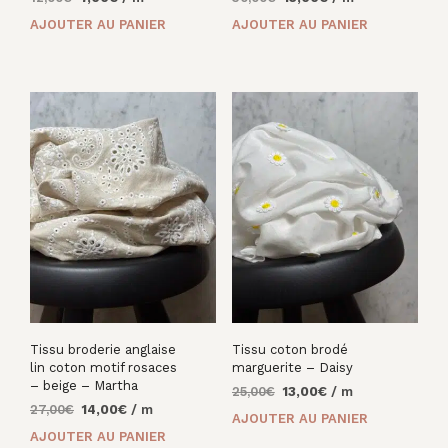
prix
prix
prix
prix
AJOUTER AU PANIER
AJOUTER AU PANIER
initial
actuel
initial
actuel
était :
est :
était :
est :
12,00€.
7,00€.
30,00€.
15,00€.
Tissu broderie anglaise
Tissu coton brodé
lin coton motif rosaces
marguerite – Daisy
– beige – Martha
Le
Le
25,00
€
13,00
€
/ m
Le
Le
27,00
€
14,00
€
/ m
prix
prix
AJOUTER AU PANIER
prix
prix
initial
actuel
AJOUTER AU PANIER
initial
actuel
était :
est :