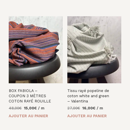
était :
est :
25,00€.
13,00€.
27,00€.
14,00€.
BOX FABIOLA –
Tissu rayé popeline de
COUPON 3 MÈTRES
coton white and green
COTON RAYÉ ROUILLE
– Valentina
Le
Le
Le
Le
48,00
€
15,00
€
/ m
27,00
€
16,00
€
/ m
prix
prix
prix
prix
AJOUTER AU PANIER
AJOUTER AU PANIER
initial
actuel
initial
actuel
était :
est :
était :
est :
48,00€.
15,00€.
27,00€.
16,00€.