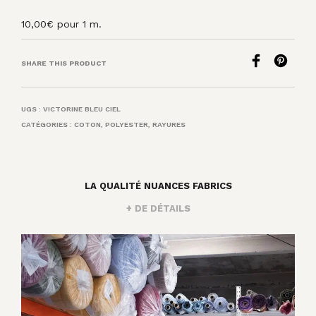
10,00
€
pour 1 m.
SHARE THIS PRODUCT
UGS :
VICTORINE BLEU CIEL
CATÉGORIES :
COTON
,
POLYESTER
,
RAYURES
LA QUALITÉ NUANCES FABRICS
+ DE DÉTAILS