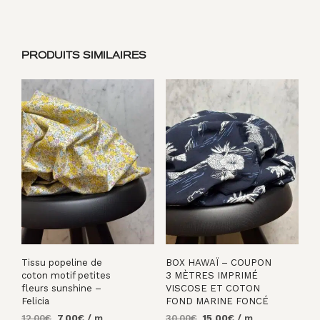
PRODUITS SIMILAIRES
Tissu popeline de
BOX HAWAÏ – COUPON
coton motif petites
3 MÈTRES IMPRIMÉ
fleurs sunshine –
VISCOSE ET COTON
Felicia
FOND MARINE FONCÉ
Le
Le
Le
Le
12,00
€
7,00
€
/ m
30,00
€
15,00
€
/ m