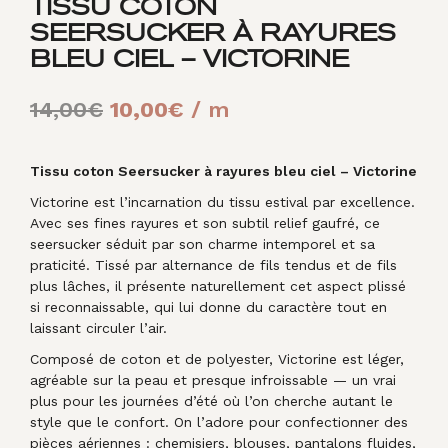
TISSU COTON
SEERSUCKER À RAYURES
BLEU CIEL – VICTORINE
Le
Le
14,00
€
10,00
€
/ m
prix
prix
initial
actuel
Tissu coton Seersucker à rayures bleu ciel – Victorine
Victorine est l’incarnation du tissu estival par excellence.
était :
est :
Avec ses fines rayures et son subtil relief gaufré, ce
14,00€.
10,00€.
seersucker séduit par son charme intemporel et sa
praticité. Tissé par alternance de fils tendus et de fils
plus lâches, il présente naturellement cet aspect plissé
si reconnaissable, qui lui donne du caractère tout en
laissant circuler l’air.
Composé de coton et de polyester, Victorine est léger,
agréable sur la peau et presque infroissable — un vrai
plus pour les journées d’été où l’on cherche autant le
style que le confort. On l’adore pour confectionner des
pièces aériennes : chemisiers, blouses, pantalons fluides,