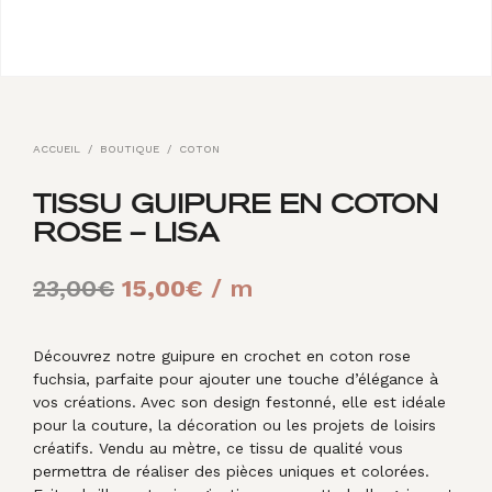
ACCUEIL
/
BOUTIQUE
/
COTON
TISSU GUIPURE EN COTON
ROSE – LISA
Le
Le
23,00
€
15,00
€
/ m
prix
prix
initial
actuel
Découvrez notre guipure en crochet en coton rose
fuchsia, parfaite pour ajouter une touche d’élégance à
était :
est :
vos créations. Avec son design festonné, elle est idéale
pour la couture, la décoration ou les projets de loisirs
23,00€.
15,00€.
créatifs. Vendu au mètre, ce tissu de qualité vous
permettra de réaliser des pièces uniques et colorées.