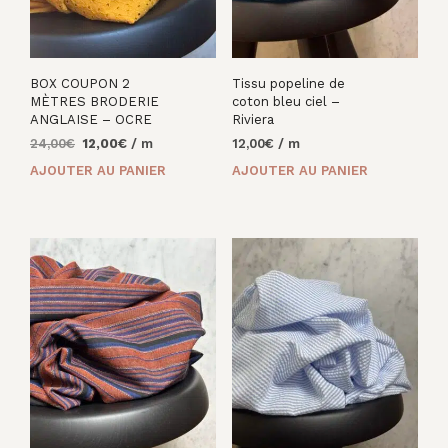
BOX COUPON 2
Tissu popeline de
MÈTRES BRODERIE
coton bleu ciel –
ANGLAISE – OCRE
Riviera
Le
Le
24,00
€
12,00
€
/ m
12,00
€
/ m
prix
prix
AJOUTER AU PANIER
AJOUTER AU PANIER
initial
actuel
était :
est :
24,00€.
12,00€.