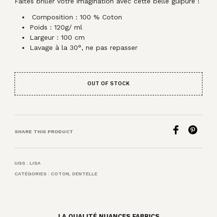
Faites briller votre imagination avec cette belle guipure !
Composition : 100 % Coton
Poids : 120g/ ml
Largeur : 100 cm
Lavage à la 30°, ne pas repasser
OUT OF STOCK
SHARE THIS PRODUCT
UGS :
LISA
CATÉGORIES :
COTON
,
DENTELLE
LA QUALITÉ NUANCES FABRICS