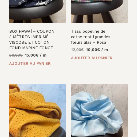
BOX HAWAÏ – COUPON
Tissu popeline de
3 MÈTRES IMPRIMÉ
coton motif grandes
VISCOSE ET COTON
fleurs lilas – Rosa
FOND MARINE FONCÉ
Le
Le
12,00
€
10,00
€
/ m
Le
Le
30,00
€
15,00
€
/ m
prix
prix
AJOUTER AU PANIER
prix
prix
initial
actuel
AJOUTER AU PANIER
initial
actuel
était :
est :
était :
est :
12,00€.
10,00€.
30,00€.
15,00€.