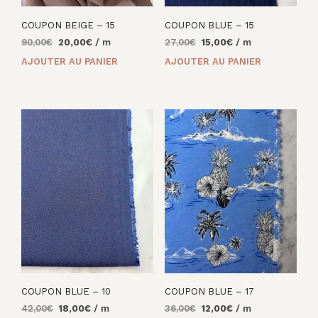
COUPON BEIGE – 15
COUPON BLUE – 15
Le
Le
Le
Le
90,00
€
20,00
€
/ m
27,00
€
15,00
€
/ m
prix
prix
prix
prix
AJOUTER AU PANIER
AJOUTER AU PANIER
initial
actuel
initial
actuel
était :
est :
était :
est :
90,00€.
20,00€.
27,00€.
15,00€.
COUPON BLUE – 10
COUPON BLUE – 17
Le
Le
Le
Le
42,00
€
18,00
€
/ m
36,00
€
12,00
€
/ m