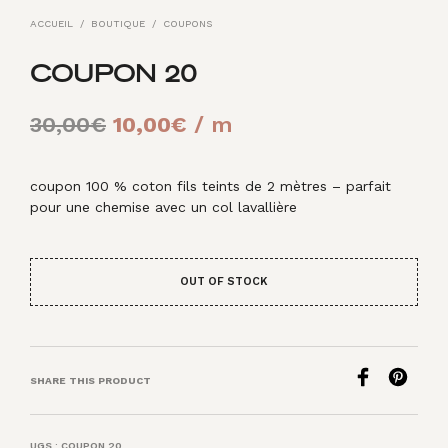
ACCUEIL
/
BOUTIQUE
/
COUPONS
COUPON 20
Le
Le
30,00
€
10,00
€
/ m
prix
prix
initial
actuel
coupon 100 % coton fils teints de 2 mètres – parfait
pour une chemise avec un col lavallière
était :
est :
30,00€.
10,00€.
OUT OF STOCK
SHARE THIS PRODUCT
UGS :
COUPON 20