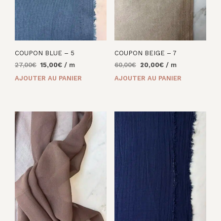
COUPON BLUE – 5
COUPON BEIGE – 7
Le
Le
Le
Le
27,00
€
15,00
€
/ m
60,00
€
20,00
€
/ m
prix
prix
prix
prix
AJOUTER AU PANIER
AJOUTER AU PANIER
initial
actuel
initial
actuel
était :
est :
était :
est :
27,00€.
15,00€.
60,00€.
20,00€.