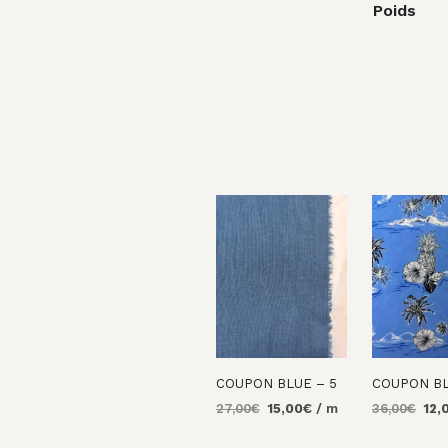
Poids
COUPON BLUE – 5
COUPON BL
Le
Le
Le
27,00
€
15,00
€
/ m
36,00
€
12,
prix
prix
prix
AJOUTER AU
AJOUTER 
initial
actuel
initi