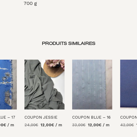
700 g
PRODUITS SIMILAIRES
UE – 17
COUPON JESSIE
COUPON BLUE – 16
COUPON 
Le
Le
Le
Le
Le
00
€
/ m
24,00
€
12,00
€
/ m
33,00
€
12,00
€
/ m
42,00
€
prix
prix
prix
prix
prix
p
AU
AJOUTER AU
AJOUTER AU
AJOUTE
al
actuel
initial
actuel
initial
actuel
i