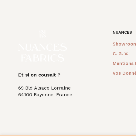
PANIER
PANIER
était :
est :
était
27,00€.
15,00€.
36,0
NUANCES
Showroo
C. G. V.
Mentions 
Vos Donné
Et si on cousait ?
69 Bld Alsace Lorraine
64100 Bayonne, France