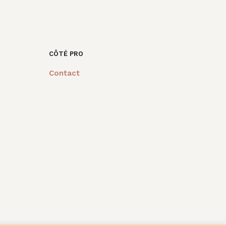
PANIER
tait :
est :
était :
est :
2,00€.
18,00€.
45,00€.
15,00€.
CÔTÉ PRO
Contact