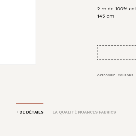
initi
2 m de 100% coto
étai
145 cm
30,
CATÉGORIE :
COUPONS
+ DE DÉTAILS
LA QUALITÉ NUANCES FABRICS