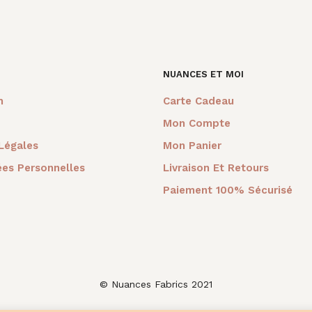
PANIER
PANIER
PANIER
 :
est :
était :
est :
était :
est :
é
0€.
12,00€.
24,00€.
12,00€.
33,00€.
12,00€.
4
NUANCES ET MOI
m
Carte Cadeau
Mon Compte
Légales
Mon Panier
es Personnelles
Livraison Et Retours
Paiement 100% Sécurisé
© Nuances Fabrics 2021