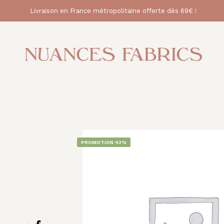
Livraison en France métropolitaine offerte dès 69€ !
PROMOTION 43%