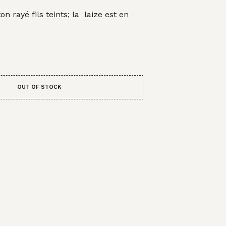
al
actuel
A
N
n rayé fils teints; la laize est en
t :
est :
I
E
00€.
17,00€.
R
E
S
T
V
OUT OF STOCK
I
D
E
.