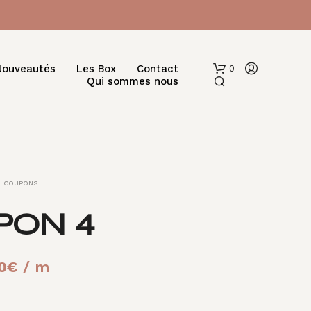
Nouveautés
Les Box
Contact
0
Qui sommes nous
COUPONS
PON 4
V
O
T
Le
0
€
/ m
R
prix
E
P