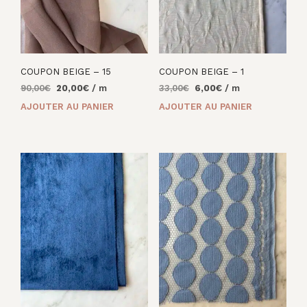
COUPON BEIGE – 15
COUPON BEIGE – 1
Le
Le
Le
Le
90,00
€
20,00
€
/ m
33,00
€
6,00
€
/ m
prix
prix
prix
prix
AJOUTER AU PANIER
AJOUTER AU PANIER
initial
actuel
initial
actuel
était :
est :
était :
est :
90,00€.
20,00€.
33,00€.
6,00€.