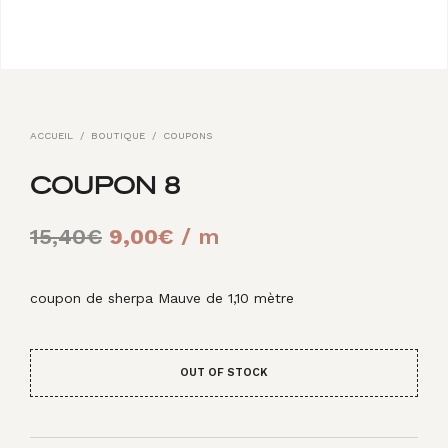
ACCUEIL
/
BOUTIQUE
/
COUPONS
COUPON 8
Le
Le
15,40
€
9,00
€
/ m
prix
prix
initial
actuel
coupon de sherpa Mauve de 1,10 mètre
était :
est :
15,40€.
9,00€.
OUT OF STOCK