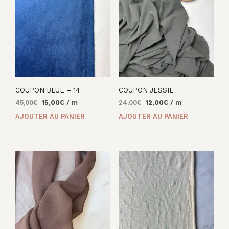
COUPON BLUE – 14
COUPON JESSIE
Le
Le
Le
Le
45,00
€
15,00
€
/ m
24,00
€
12,00
€
/ m
prix
prix
prix
prix
AJOUTER AU PANIER
AJOUTER AU PANIER
initial
actuel
initial
actuel
était :
est :
était :
est :
45,00€.
15,00€.
24,00€.
12,00€.