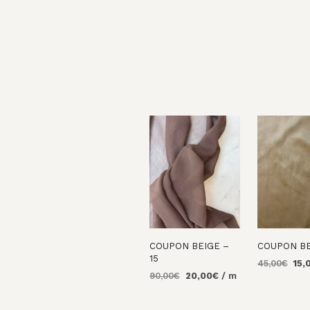
COUPON BEIGE –
COUPON BE
15
Le
45,00
€
15,
Le
Le
90,00
€
20,00
€
/ m
prix
AJOUTER 
prix
prix
initi
PANIER
AJOUTER AU
initial
actuel
était
PANIER