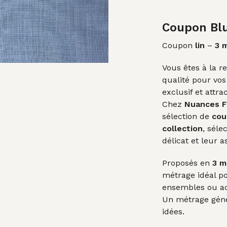
prix
init
Coupon Bl
étai
Coupon
lin
–
3 
48,
Vous êtes à la r
qualité pour vos
exclusif et attrac
Chez
Nuances F
sélection de
cou
collection
, séle
délicat et leur a
Proposés en
3 m
métrage idéal po
ensembles ou ac
Un métrage géné
idées.