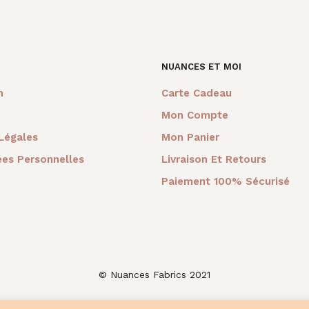
0€.
15,00€.
65,00€.
15,00€.
36,00€.
12,00€.
2
NUANCES ET MOI
m
Carte Cadeau
Mon Compte
Légales
Mon Panier
es Personnelles
Livraison Et Retours
Paiement 100% Sécurisé
© Nuances Fabrics 2021