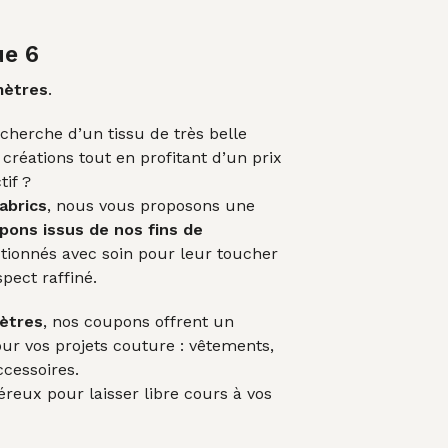
A
prix
N
I
ial
actuel
ue 6
E
t :
est :
R
mètres
.
E
00€.
33,00€.
S
echerche d’un tissu de très belle
T
 créations tout en profitant d’un prix
V
I
tif ?
D
abrics
, nous vous proposons une
E
pons issus de nos fins de
.
ctionnés avec soin pour leur toucher
spect raffiné.
ètres
, nos coupons offrent un
ur vos projets couture : vêtements,
cessoires.
reux pour laisser libre cours à vos