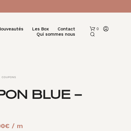
Nouveautés
Les Box
Contact
0
Qui sommes nous
COUPONS
ON BLUE –
V
O
T
R
E
Le
00
€
/ m
P