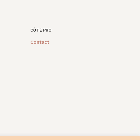
7,00€.
15,00€.
84,00€.
30,00€.
CÔTÉ PRO
Contact