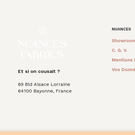
était :
est :
45,0
90,00€.
20,00€.
NUANCES
Showroo
C. G. V.
Mentions 
Vos Donné
Et si on cousait ?
69 Bld Alsace Lorraine
64100 Bayonne, France