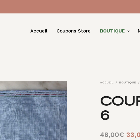
Accueil
Coupons Store
BOUTIQUE
ACCUEIL
/
BOUTIQUE
/
COUP
6
Le
48,00
€
33,