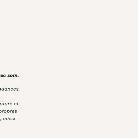
ec soin.
endances,
uture et
 propres
, aussi