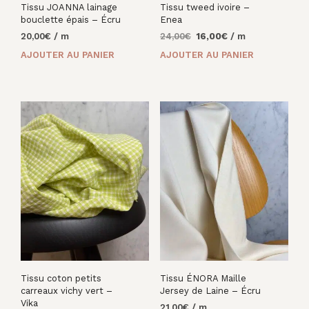
Tissu JOANNA lainage
Tissu tweed ivoire –
bouclette épais – Écru
Enea
Le
Le
20,00
€
/ m
24,00
€
16,00
€
/ m
prix
prix
AJOUTER AU PANIER
AJOUTER AU PANIER
initial
actuel
était :
est :
24,00€.
16,00€.
Tissu coton petits
Tissu ÉNORA Maille
carreaux vichy vert –
Jersey de Laine – Écru
Vika
21,00
€
/ m