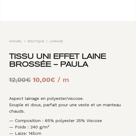
ACCUEIL
/
BOUTIQUE
/
LAINAGE
TISSU UNI EFFET LAINE
BROSSÉE – PAULA
Le
Le
12,00
€
10,00
€
/ m
prix
prix
initial
actuel
Aspect lainage en polyester/viscose.
Souple et doux, parfait pour une veste et un manteau
était :
est :
chauds.
12,00€.
10,00€.
— Composition : 65% polyester 35% Viscose
— Poids : 240 g/m²
— Laize: 145cm