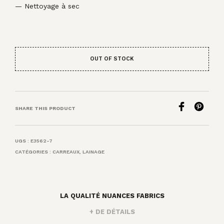
— Nettoyage à sec
OUT OF STOCK
SHARE THIS PRODUCT
UGS :
E3562-7
CATÉGORIES :
CARREAUX
,
LAINAGE
LA QUALITÉ NUANCES FABRICS
+ DE DÉTAILS