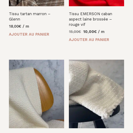
Tissu tartan marron –
Tissu EMERSON caban
Glenn
aspect laine brossée –
rouge vif
18,00
€
/ m
Le
Le
15,00
€
10,00
€
/ m
AJOUTER AU PANIER
prix
prix
AJOUTER AU PANIER
initial
actuel
était :
est :
15,00€.
10,00€.