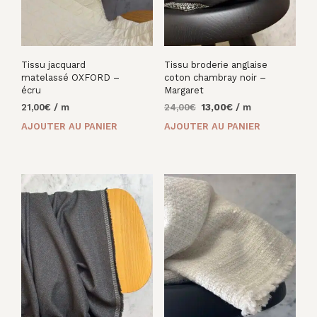
Tissu jacquard
Tissu broderie anglaise
matelassé OXFORD –
coton chambray noir –
écru
Margaret
Le
Le
21,00
€
/ m
24,00
€
13,00
€
/ m
prix
prix
AJOUTER AU PANIER
AJOUTER AU PANIER
initial
actuel
était :
est :
24,00€.
13,00€.