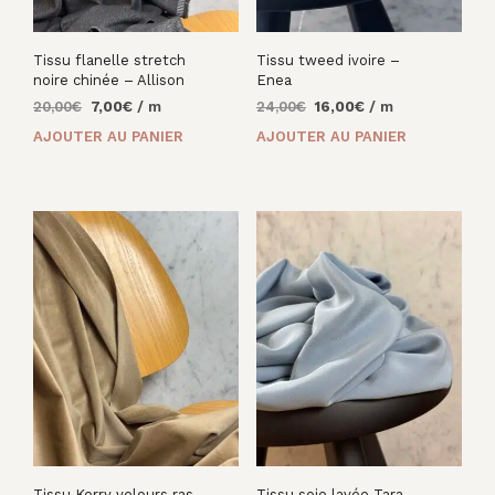
Tissu flanelle stretch
Tissu tweed ivoire –
noire chinée – Allison
Enea
Le
Le
Le
Le
20,00
€
7,00
€
/ m
24,00
€
16,00
€
/ m
prix
prix
prix
prix
AJOUTER AU PANIER
AJOUTER AU PANIER
initial
actuel
initial
actuel
était :
est :
était :
est :
20,00€.
7,00€.
24,00€.
16,00€.
Tissu Kerry velours ras
Tissu soie lavée Tara –