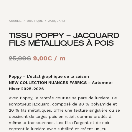
ACCUEIL
/
BOUTIQUE
/
JACQUARD
TISSU POPPY – JACQUARD
FILS MÉTALLIQUES À POIS
Le
Le
25,00
€
9,00
€
/ m
prix
prix
initial
actuel
Poppy – L’éclat graphique de la saison
NEW COLLECTION NUANCES FABRICS – Automne-
était :
est :
Hiver 2025-2026
25,00€.
9,00€.
Avec Poppy, la rentrée couture se pare de lumière. Ce
somptueux jacquard, composé de 80 % polyamide et
20 % fils métalliques, offre une texture singulière où se
dessinent de larges pois en relief, comme brodés à
même la transparence. Les fils d’argent et de noir
captent la lumière avec subtilité et créent un jeu