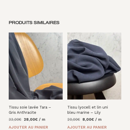
PRODUITS SIMILAIRES
Tissu soie lavée Tara –
Tissu lyocell et lin uni
Gris Anthracite
bleu marine – Lily
Le
Le
Le
Le
33,00
€
28,00
€
/ m
20,00
€
8,00
€
/ m
prix
prix
prix
prix
AJOUTER AU PANIER
AJOUTER AU PANIER