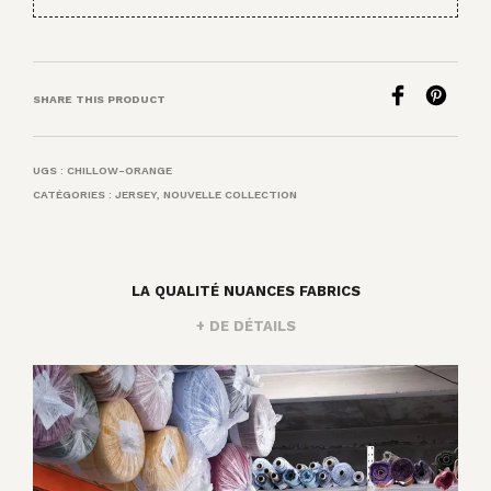
SHARE THIS PRODUCT
UGS :
CHILLOW-ORANGE
CATÉGORIES :
JERSEY
,
NOUVELLE COLLECTION
LA QUALITÉ NUANCES FABRICS
+ DE DÉTAILS