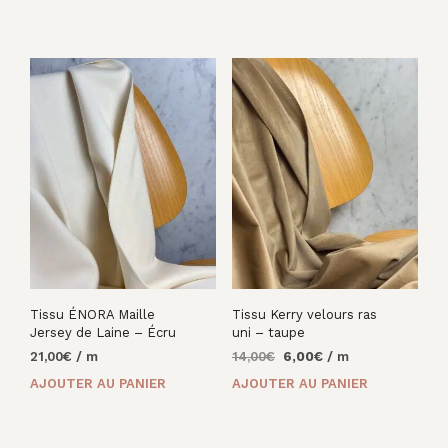
initial
actuel
initial
actuel
était :
est :
était :
est :
33,00€.
28,00€.
20,00€.
8,00€.
Tissu ÉNORA Maille
Tissu Kerry velours ras
Jersey de Laine – Écru
uni – taupe
Le
Le
21,00
€
/ m
14,00
€
6,00
€
/ m
prix
prix
AJOUTER AU PANIER
AJOUTER AU PANIER
initial
actuel
était :
est :
14,00€.
6,00€.