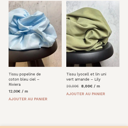
Tissu popeline de
Tissu lyocell et lin uni
coton bleu ciel –
vert amande – Lily
Riviera
Le
Le
20,00
€
8,00
€
/ m
12,00
€
/ m
prix
prix
AJOUTER AU PANIER
initial
actuel
AJOUTER AU PANIER
était :
est :
20,00€.
8,00€.