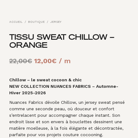
ACCUEIL
/
BOUTIQUE
/
JERSEY
TISSU SWEAT CHILLOW –
ORANGE
Le
Le
22,00
€
12,00
€
/ m
prix
prix
initial
actuel
Chillow – le sweat cocoon & chic
NEW COLLECTION NUANCES FABRICS – Automne-
était :
est :
Hiver 2025-2026
22,00€.
12,00€.
Nuances Fabrics dévoile Chillow, un jersey sweat pensé
comme une seconde peau, où douceur et confort
s’entrelacent pour accompagner chaque instant. Son
endroit lisse et son envers à bouclettes dessinent une
matière moelleuse, à la fois élégante et décontractée,
parfaite pour vos projets couture cocooning.