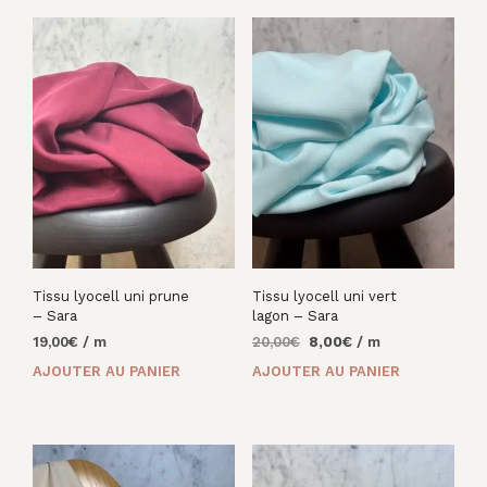
Tissu lyocell uni prune
Tissu lyocell uni vert
– Sara
lagon – Sara
Le
Le
19,00
€
/ m
20,00
€
8,00
€
/ m
prix
prix
AJOUTER AU PANIER
AJOUTER AU PANIER
initial
actuel
était :
est :
20,00€.
8,00€.