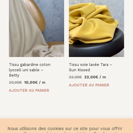
Tissu gabardine coton
Tissu soie lavée Tara –
lyocell uni sable –
Sun Kissed
Betty
Le
Le
33,00
€
22,00
€
/ m
Le
Le
20,00
€
10,00
€
/ m
prix
prix
AJOUTER AU PANIER
prix
prix
initial
actuel
AJOUTER AU PANIER
initial
actuel
était :
est :
était :
est :
33,00€.
22,00€.
20,00€.
10,00€.
Nous utilisons des cookies sur ce site pour vous offrir