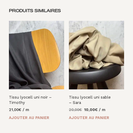
PRODUITS SIMILAIRES
Tissu lyocell uni noir –
Tissu lyocell uni sable
Timothy
– Sara
Le
Le
21,00
€
/ m
20,00
€
10,00
€
/ m
prix
prix
AJOUTER AU PANIER
AJOUTER AU PANIER
initial
actuel
était :
est :
20,00€.
10,00€.