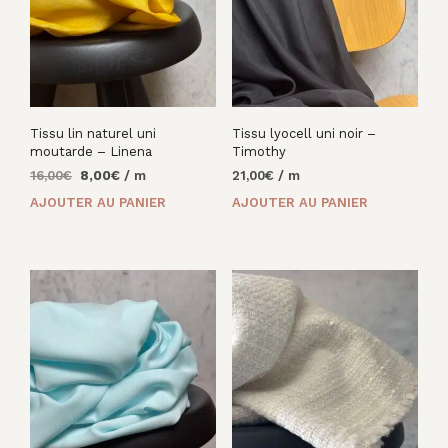
Tissu lin naturel uni
Tissu lyocell uni noir –
moutarde – Linena
Timothy
Le
Le
16,00
€
8,00
€
/ m
21,00
€
/ m
prix
prix
AJOUTER AU PANIER
AJOUTER AU PANIER
initial
actuel
était :
est :
16,00€.
8,00€.