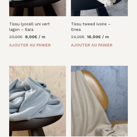
Tissu lyocell uni vert
Tissu tweed ivoire –
lagon – Sara
Enea
Le
Le
Le
Le
20,00
€
8,00
€
/ m
24,00
€
16,00
€
/ m
prix
prix
prix
prix
AJOUTER AU PANIER
AJOUTER AU PANIER
initial
actuel
initial
actuel
était :
est :
était :
est :
20,00€.
8,00€.
24,00€.
16,00€.