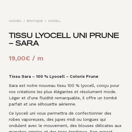
ACCUEIL
/
BOUTIQUE
/
LYOCELL
TISSU LYOCELL UNI PRUNE
– SARA
19,00
€
/ m
Tissu Sara – 100 % Lyocell – Coloris Prune
Sara est notre nouveau tissu 100 % lyocell, conçu pour
vos créations les plus élégantes et résolument mode.
Léger et d’une fluidité remarquable, il offre un tombé
parfait et une silhouette aérienne.
Ce lyocell uni vous permettra de confectionner des
robes vaporeuses, des jupes midi ou longues qui
ondulent avec le mouvement, des blouses délicates aux
manches amples et des tops tendance. Son aspect