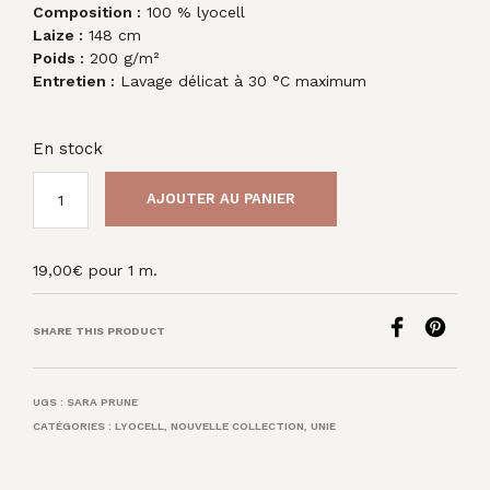
Composition :
100 % lyocell
Laize :
148 cm
Poids :
200 g/m²
Entretien :
Lavage délicat à 30 °C maximum
En stock
AJOUTER AU PANIER
19,00
€
pour 1 m.
SHARE THIS PRODUCT
UGS :
SARA PRUNE
CATÉGORIES :
LYOCELL
,
NOUVELLE COLLECTION
,
UNIE