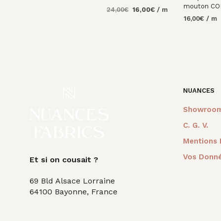
mouton CO
Le
Le
24,00
€
16,00
€
/ m
prix
prix
16,00
€
/ m
AJOUTER AU
initial
actuel
PANIER
AJOUTER 
était :
est :
PANIER
24,00€.
16,00€.
NUANCES
Showroo
C. G. V.
Mentions 
Vos Donné
Et si on cousait ?
69 Bld Alsace Lorraine
64100 Bayonne, France