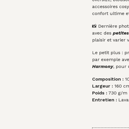
accessoires cosy,
confort ultime 
📸 Dernière phot
avec des
petites
plaisir et varier 
Le petit plus : 
par exemple ave
Harmony
, pour 
Composition :
10
Largeur :
160 c
Poids :
730 g/m l
Entretien :
Lavag