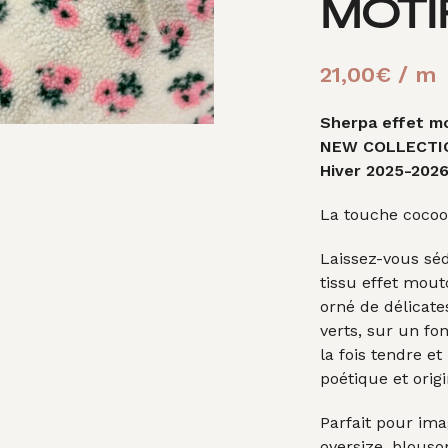
MOTI
21,00
€
/ m
Sherpa effet mo
NEW COLLECTI
Hiver 2025-202
La touche cocoo
Laissez-vous séd
tissu effet mou
orné de délicate
verts, sur un fo
la fois tendre 
poétique et orig
Parfait pour imag
oversize, blous