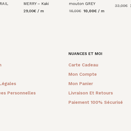
RAIL
MERRY – Kaki
mouton GREY
L
33,00
€
Le
Le
29,00
€
/ m
16,00
€
10,00
€
/ m
p
AJOUTE
prix
prix
i
PANIER
AU
AJOUTER AU
AJOUTER AU
initial
actuel
é
PANIER
PANIER
était :
est :
3
16,00€.
10,00€.
NUANCES ET MOI
m
Carte Cadeau
Mon Compte
Légales
Mon Panier
es Personnelles
Livraison Et Retours
Paiement 100% Sécurisé