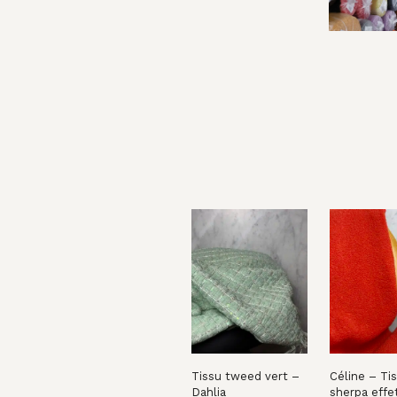
Tissu tweed vert –
Céline – Ti
Dahlia
sherpa effe