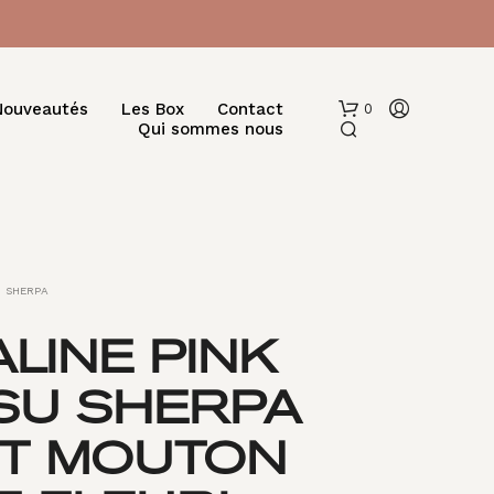
Nouveautés
Les Box
Contact
0
Qui sommes nous
SHERPA
LINE PINK
V
SSU SHERPA
O
T
R
ET MOUTON
E
P