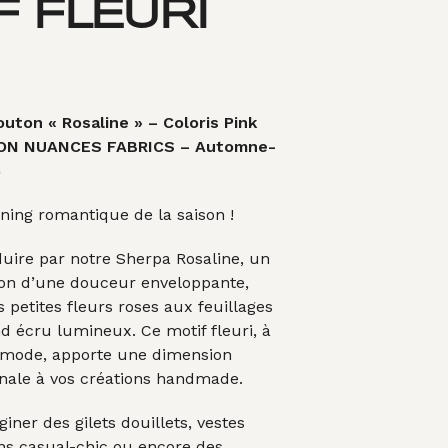
F FLEURI
A
N
I
E
R
E
S
uton « Rosaline » – Coloris Pink
T
ON NUANCES FABRICS – Automne-
V
6
I
D
ning romantique de la saison !
E
.
uire par notre Sherpa Rosaline, un
ton d’une douceur enveloppante,
s petites fleurs roses aux feuillages
nd écru lumineux. Ce motif fleuri, à
et mode, apporte une dimension
inale à vos créations handmade.
iner des gilets douillets, vestes
ons casual-chic ou encore des