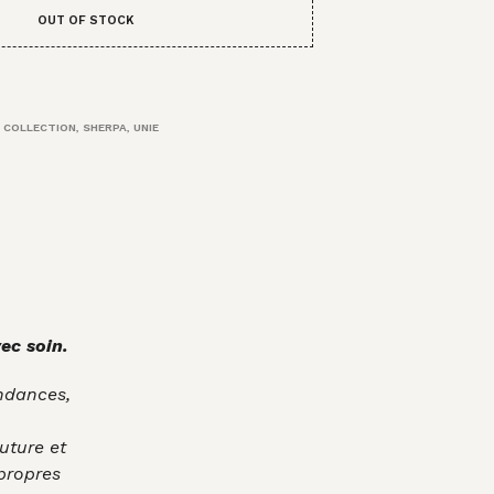
OUT OF STOCK
 COLLECTION
,
SHERPA
,
UNIE
ec soin.
endances,
uture et
 propres