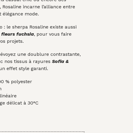
 Rosaline incarne l’alliance entre
et élégance mode.
o : le sherpa Rosaline existe aussi
 fleurs fuchsia
, pour vous faire
vos projets.
prévoyez une doublure contrastante,
c nos tissus à rayures
Sofia &
un effet style garanti.
0 % polyester
m
inéaire
e délicat à 30°C