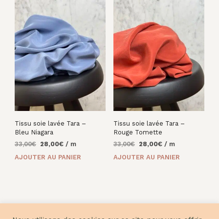
Tissu soie lavée Tara –
Tissu soie lavée Tara –
Bleu Niagara
Rouge Tomette
Le
Le
Le
Le
33,00
€
28,00
€
/ m
33,00
€
28,00
€
/ m
prix
prix
prix
prix
AJOUTER AU PANIER
AJOUTER AU PANIER
initial
actuel
initial
actuel
était :
est :
était :
est :
33,00€.
28,00€.
33,00€.
28,00€.