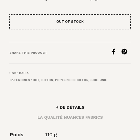
OUT OF STOCK
SHARE THIS PRODUCT
UGS :
BAHIA
CATÉGORIES :
BOX
,
COTON
,
POPELINE DE COTON
,
SOIE
,
UNIE
+ DE DÉTAILS
LA QUALITÉ NUANCES FABRICS
Poids
110 g