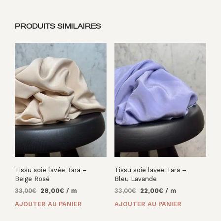
PRODUITS SIMILAIRES
Tissu soie lavée Tara –
Tissu soie lavée Tara –
Beige Rosé
Bleu Lavande
Le
Le
Le
Le
33,00
€
28,00
€
/ m
33,00
€
22,00
€
/ m
prix
prix
prix
prix
AJOUTER AU PANIER
AJOUTER AU PANIER
initial
actuel
initial
actuel
était :
est :
était :
est :