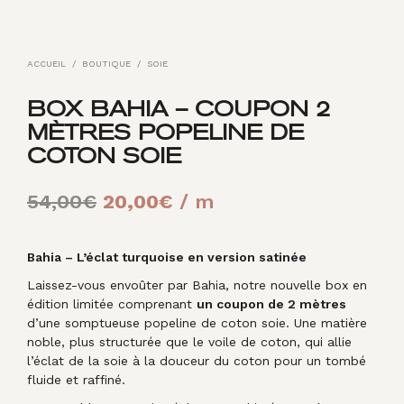
ACCUEIL
/
BOUTIQUE
/
SOIE
BOX BAHIA – COUPON 2
MÈTRES POPELINE DE
COTON SOIE
Le
Le
54,00
€
20,00
€
/ m
prix
prix
initial
actuel
Bahia – L’éclat turquoise en version satinée
Laissez-vous envoûter par Bahia, notre nouvelle box en
était :
est :
édition limitée comprenant
un coupon de 2 mètres
54,00€.
20,00€.
d’une somptueuse popeline de coton soie. Une matière
noble, plus structurée que le voile de coton, qui allie
l’éclat de la soie à la douceur du coton pour un tombé
fluide et raffiné.