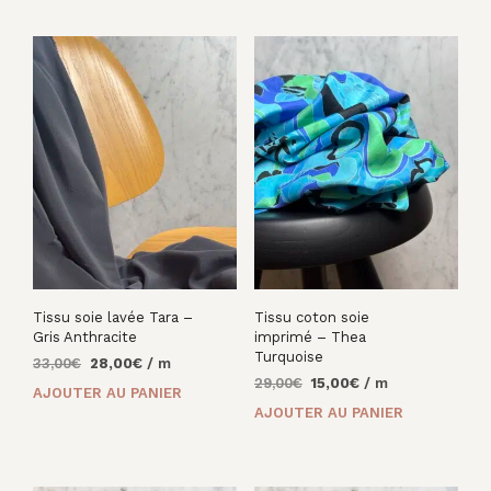
33,00€.
28,00€.
33,00€.
22,00€.
Tissu soie lavée Tara –
Tissu coton soie
Gris Anthracite
imprimé – Thea
Turquoise
Le
Le
33,00
€
28,00
€
/ m
Le
Le
prix
prix
29,00
€
15,00
€
/ m
AJOUTER AU PANIER
prix
prix
initial
actuel
AJOUTER AU PANIER
initial
actuel
était :
est :
était :
est :
33,00€.
28,00€.
29,00€.
15,00€.