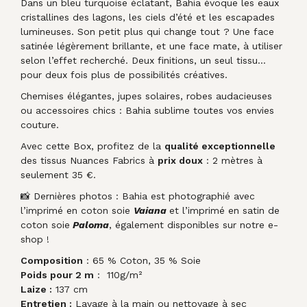
Dans un bleu turquoise éclatant, Bahia évoque les eaux
cristallines des lagons, les ciels d’été et les escapades
lumineuses. Son petit plus qui change tout ? Une face
satinée légèrement brillante, et une face mate, à utiliser
selon l’effet recherché. Deux finitions, un seul tissu…
pour deux fois plus de possibilités créatives.
Chemises élégantes, jupes solaires, robes audacieuses
ou accessoires chics : Bahia sublime toutes vos envies
couture.
Avec cette Box, profitez de la
qualité exceptionnelle
des tissus Nuances Fabrics à
prix doux
: 2 mètres à
seulement 35 €.
📸 Dernières photos : Bahia est photographié avec
l’imprimé en coton soie
Vaiana
et l’imprimé en satin de
coton soie
Paloma
, également disponibles sur notre e-
shop !
Composition
: 65 % Coton, 35 % Soie
Poids pour 2 m
: 110g/m²
Laize :
137 cm
Entretien :
Lavage à la main ou nettoyage à sec