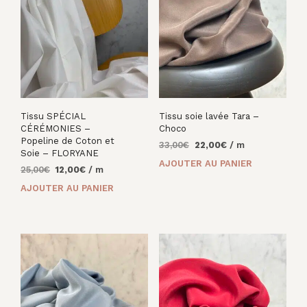
Tissu SPÉCIAL
Tissu soie lavée Tara –
CÉRÉMONIES –
Choco
Popeline de Coton et
Le
Le
33,00
€
22,00
€
/ m
Soie – FLORYANE
prix
prix
AJOUTER AU PANIER
Le
Le
25,00
€
12,00
€
/ m
initial
actuel
prix
prix
était :
est :
AJOUTER AU PANIER
initial
actuel
33,00€.
22,00€.
était :
est :
25,00€.
12,00€.