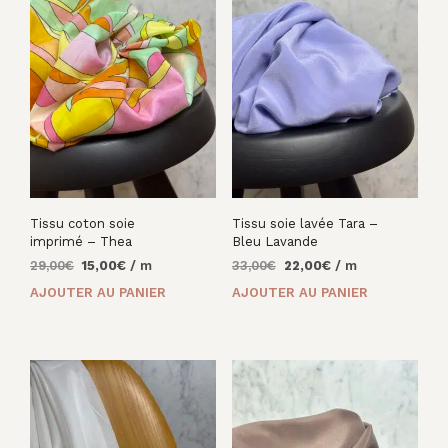
Tissu coton soie
Tissu soie lavée Tara –
imprimé – Thea
Bleu Lavande
Le
Le
Le
Le
29,00
€
15,00
€
/ m
33,00
€
22,00
€
/ m
prix
prix
prix
prix
AJOUTER AU PANIER
AJOUTER AU PANIER
initial
actuel
initial
actuel
était :
est :
était :
est :
29,00€.
15,00€.
33,00€.
22,00€.