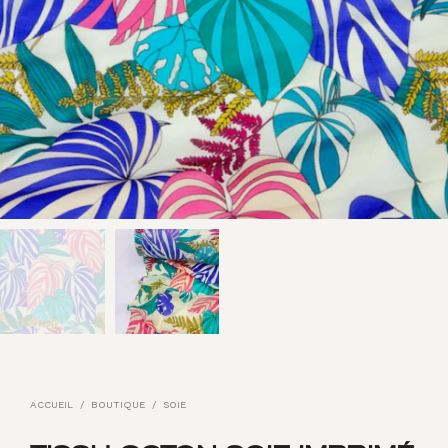
ACCUEIL
/
BOUTIQUE
/
SOIE