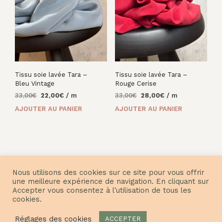
Tissu soie lavée Tara –
Tissu soie lavée Tara –
Bleu Vintage
Rouge Cerise
Le
Le
Le
Le
33,00
€
22,00
€
/ m
33,00
€
28,00
€
/ m
prix
prix
prix
prix
AJOUTER AU PANIER
AJOUTER AU PANIER
initial
actuel
initial
actuel
était :
est :
était :
est :
33,00€.
22,00€.
33,00€.
28,00€.
Nous utilisons des cookies sur ce site pour vous offrir
une meilleure expérience de navigation. En cliquant sur
Accepter vous consentez à l'utilisation de tous les
© Nuances Fabrics 2021
cookies.
Réglages des cookies
ACCEPTER