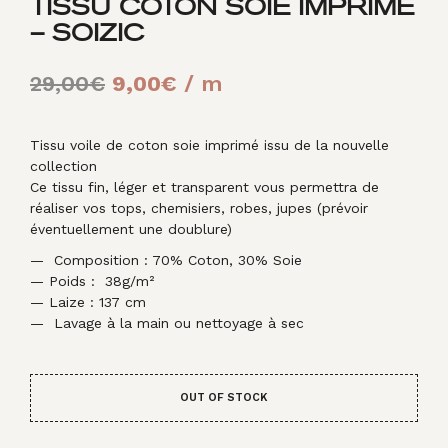
TISSU COTON SOIE IMPRIMÉ
– SOIZIC
Le
Le
29,00
€
9,00
€
/ m
prix
prix
initial
actuel
Tissu voile de coton soie imprimé issu de la nouvelle
collection
était :
est :
Ce tissu fin, léger et transparent vous permettra de
réaliser vos tops, chemisiers, robes, jupes (prévoir
29,00€.
9,00€.
éventuellement une doublure)
— Composition : 70% Coton, 30% Soie
— Poids : 38g/m²
— Laize : 137 cm
— Lavage à la main ou nettoyage à sec
OUT OF STOCK