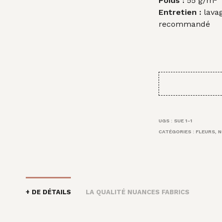
Poids :
55 g/m²
Entretien :
lavag
recommandé
UGS :
SUE 1-1
CATÉGORIES :
FLEURS
,
N
+ DE DÉTAILS
LA QUALITÉ NUANCES FABRICS