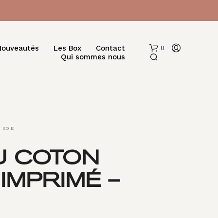
Nouveautés
Les Box
Contact
0
Qui sommes nous
SOIE
U COTON
V
 IMPRIMÉ –
O
T
R
E
P