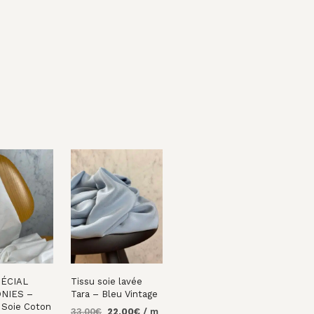
PÉCIAL
Tissu soie lavée
NIES –
Tara – Bleu Vintage
 Soie Coton
Le
Le
33,00
€
22,00
€
/ m