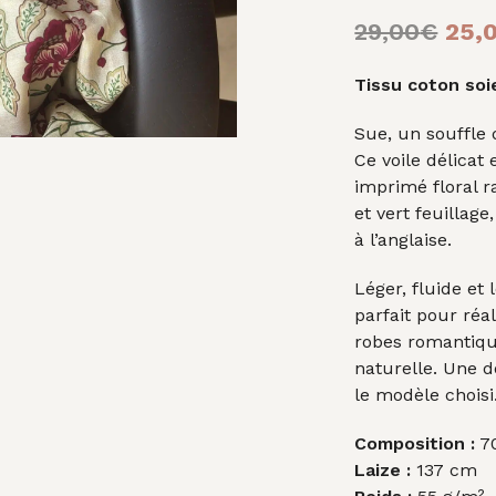
Le
29,00
€
25,
prix
Tissu coton soi
initi
Sue, un souffle 
était
Ce voile délicat 
29,0
imprimé floral r
et vert feuillag
à l’anglaise.
Léger, fluide et
parfait pour réa
robes romantiqu
naturelle. Une 
le modèle choisi
Composition :
70
Laize :
137 cm