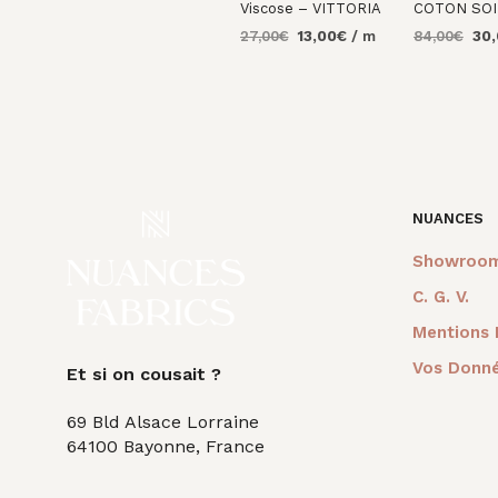
Viscose – VITTORIA
COTON SOI
Le
Le
Le
27,00
€
13,00
€
/ m
84,00
€
30
prix
prix
prix
AJOUTER AU
AJOUTER 
initial
actuel
initi
PANIER
PANIER
était :
est :
était
27,00€.
13,00€.
84,0
NUANCES
Showroo
C. G. V.
Mentions 
Vos Donné
Et si on cousait ?
69 Bld Alsace Lorraine
64100 Bayonne, France