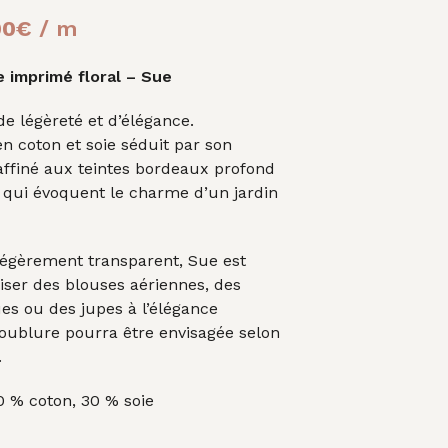
A
Le
N
00
€
/ m
I
prix
E
e imprimé floral – Sue
R
al
actuel
E
S
de légèreté et d’élégance.
 :
est :
T
en coton et soie séduit par son
0€.
25,00€.
V
affiné aux teintes bordeaux profond
I
e, qui évoquent le charme d’un jardin
D
E
.
 légèrement transparent, Sue est
liser des blouses aériennes, des
es ou des jupes à l’élégance
doublure pourra être envisagée selon
.
 % coton, 30 % soie