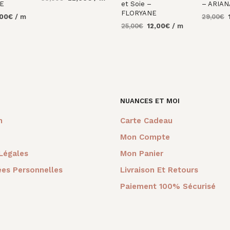
E
et Soie –
– ARIAN
prix
prix
AJOUTER AU
FLORYANE
Le
L
,00
€
/ m
29,00
€
initial
actuel
PANIER
Le
Le
prix
25,00
€
12,00
€
/ m
p
était :
est :
AU
AJOUTE
prix
prix
al
actuel
i
33,00€.
22,00€.
PANIER
AJOUTER AU
initial
actuel
 :
est :
é
PANIER
était :
est :
0€.
30,00€.
2
25,00€.
12,00€.
NUANCES ET MOI
m
Carte Cadeau
Mon Compte
Légales
Mon Panier
es Personnelles
Livraison Et Retours
Paiement 100% Sécurisé