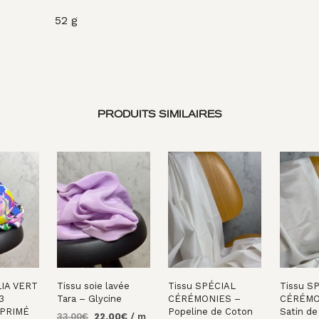
52 g
PRODUITS SIMILAIRES
IA VERT
Tissu soie lavée
Tissu SPÉCIAL
Tissu S
3
Tara – Glycine
CÉRÉMONIES –
CÉRÉMO
PRIMÉ
Popeline de Coton
Satin de
Le
Le
33,00
€
22,00
€
/ m