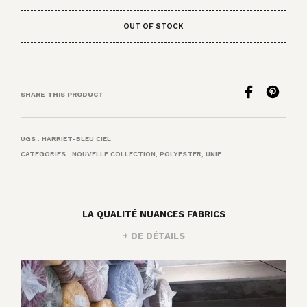
OUT OF STOCK
SHARE THIS PRODUCT
UGS :
HARRIET-BLEU CIEL
CATÉGORIES :
NOUVELLE COLLECTION
,
POLYESTER
,
UNIE
LA QUALITÉ NUANCES FABRICS
+ DE DÉTAILS