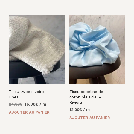
était :
est :
était :
est :
16,00€.
10,00€.
16,00€.
8,00€.
Tissu tweed ivoire –
Tissu popeline de
Enea
coton bleu ciel –
Riviera
Le
Le
24,00
€
16,00
€
/ m
prix
prix
12,00
€
/ m
AJOUTER AU PANIER
initial
actuel
AJOUTER AU PANIER
était :
est :
24,00€.
16,00€.