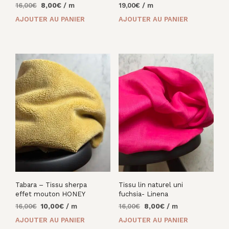
Le
Le
16,00
€
8,00
€
/ m
19,00
€
/ m
prix
prix
AJOUTER AU PANIER
AJOUTER AU PANIER
initial
actuel
était :
est :
16,00€.
8,00€.
Tabara – Tissu sherpa
Tissu lin naturel uni
effet mouton HONEY
fuchsia- Linena
Le
Le
Le
Le
16,00
€
10,00
€
/ m
16,00
€
8,00
€
/ m
prix
prix
prix
prix
AJOUTER AU PANIER
AJOUTER AU PANIER
initial
actuel
initial
actuel