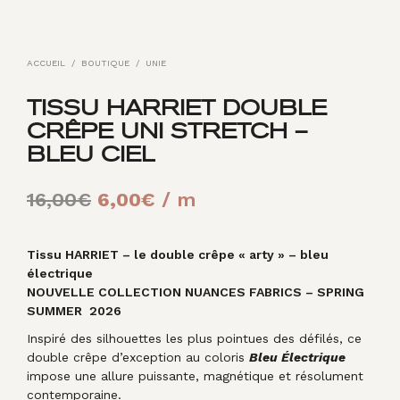
ACCUEIL
/
BOUTIQUE
/
UNIE
TISSU HARRIET DOUBLE
CRÊPE UNI STRETCH –
BLEU CIEL
Le
Le
16,00
€
6,00
€
/ m
prix
prix
initial
actuel
Tissu HARRIET – le double crêpe « arty » – bleu
électrique
était :
est :
NOUVELLE COLLECTION NUANCES FABRICS – SPRING
SUMMER 2026
16,00€.
6,00€.
Inspiré des silhouettes les plus pointues des défilés, ce
double crêpe d’exception au coloris
Bleu Électrique
impose une allure puissante, magnétique et résolument
contemporaine.