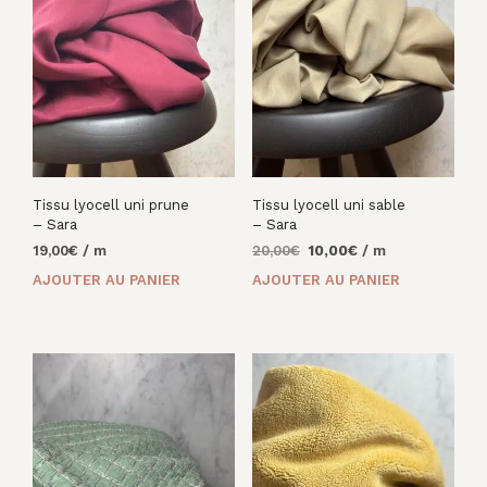
Tissu lyocell uni prune
Tissu lyocell uni sable
– Sara
– Sara
Le
Le
19,00
€
/ m
20,00
€
10,00
€
/ m
prix
prix
AJOUTER AU PANIER
AJOUTER AU PANIER
initial
actuel
était :
est :
20,00€.
10,00€.