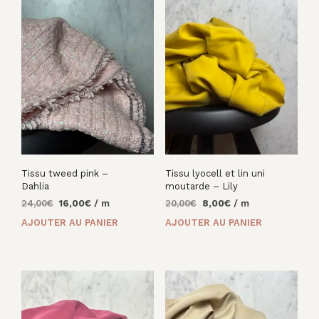
Tissu tweed pink –
Tissu lyocell et lin uni
Dahlia
moutarde – Lily
Le
Le
Le
Le
24,00
€
16,00
€
/ m
20,00
€
8,00
€
/ m
prix
prix
prix
prix
AJOUTER AU PANIER
AJOUTER AU PANIER
initial
actuel
initial
actuel
était :
est :
était :
est :
24,00€.
16,00€.
20,00€.
8,00€.