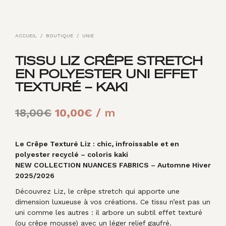
ACCUEIL
/
BOUTIQUE
/
UNIE
TISSU LIZ CRÊPE STRETCH
EN POLYESTER UNI EFFET
TEXTURÉ – KAKI
Le
Le
18,00
€
10,00
€
/ m
prix
prix
initial
actuel
Le Crêpe Texturé Liz : chic, infroissable et en
polyester recyclé – coloris kaki
était :
est :
NEW COLLECTION NUANCES FABRICS – Automne Hiver
2025/2026
18,00€.
10,00€.
Découvrez Liz, le crêpe stretch qui apporte une
dimension luxueuse à vos créations. Ce tissu n’est pas un
uni comme les autres : il arbore un subtil effet texturé
(ou crêpe mousse) avec un léger relief gaufré.