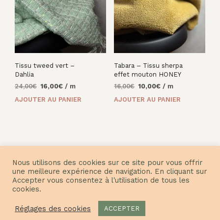
Tissu tweed vert –
Tabara – Tissu sherpa
Dahlia
effet mouton HONEY
Le
Le
Le
Le
24,00
€
16,00
€
/ m
16,00
€
10,00
€
/ m
prix
prix
prix
prix
AJOUTER AU PANIER
AJOUTER AU PANIER
initial
actuel
initial
actuel
était :
est :
était :
est :
24,00€.
16,00€.
16,00€.
10,00€.
Nous utilisons des cookies sur ce site pour vous offrir
une meilleure expérience de navigation. En cliquant sur
Accepter vous consentez à l'utilisation de tous les
cookies.
© Nuances Fabrics 2021
Réglages des cookies
ACCEPTER