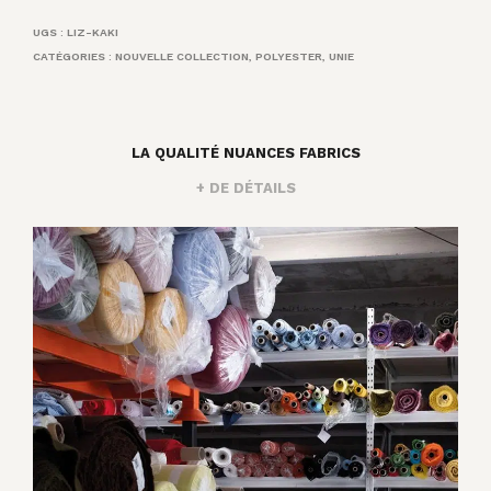
UGS :
LIZ-KAKI
CATÉGORIES :
NOUVELLE COLLECTION
,
POLYESTER
,
UNIE
LA QUALITÉ NUANCES FABRICS
+ DE DÉTAILS