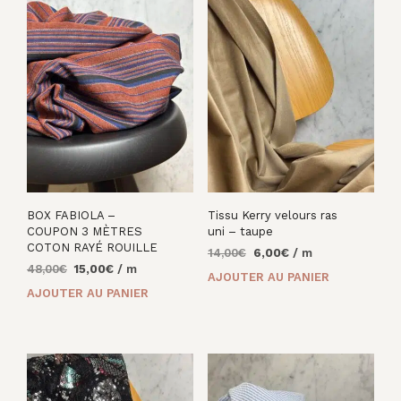
BOX FABIOLA –
Tissu Kerry velours ras
COUPON 3 MÈTRES
uni – taupe
COTON RAYÉ ROUILLE
Le
Le
14,00
€
6,00
€
/ m
Le
Le
48,00
€
15,00
€
/ m
prix
prix
AJOUTER AU PANIER
prix
prix
initial
actuel
AJOUTER AU PANIER
initial
actuel
était :
est :
était :
est :
14,00€.
6,00€.
48,00€.
15,00€.