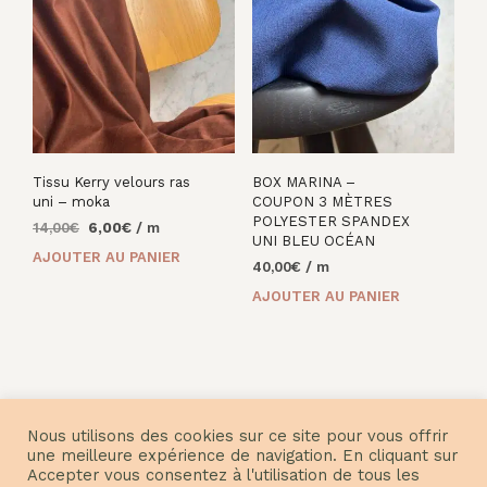
Tissu Kerry velours ras
BOX MARINA –
uni – moka
COUPON 3 MÈTRES
POLYESTER SPANDEX
Le
Le
14,00
€
6,00
€
/ m
UNI BLEU OCÉAN
prix
prix
AJOUTER AU PANIER
40,00
€
/ m
initial
actuel
était :
est :
AJOUTER AU PANIER
14,00€.
6,00€.
Nous utilisons des cookies sur ce site pour vous offrir
une meilleure expérience de navigation. En cliquant sur
Accepter vous consentez à l'utilisation de tous les