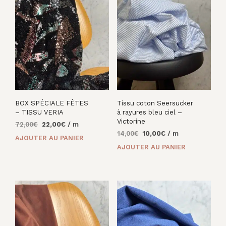
BOX SPÉCIALE FÊTES
Tissu coton Seersucker
– TISSU VERIA
à rayures bleu ciel –
Victorine
Le
Le
72,00
€
22,00
€
/ m
Le
Le
prix
prix
14,00
€
10,00
€
/ m
AJOUTER AU PANIER
prix
prix
initial
actuel
AJOUTER AU PANIER
initial
actuel
était :
est :
était :
est :
72,00€.
22,00€.
14,00€.
10,00€.