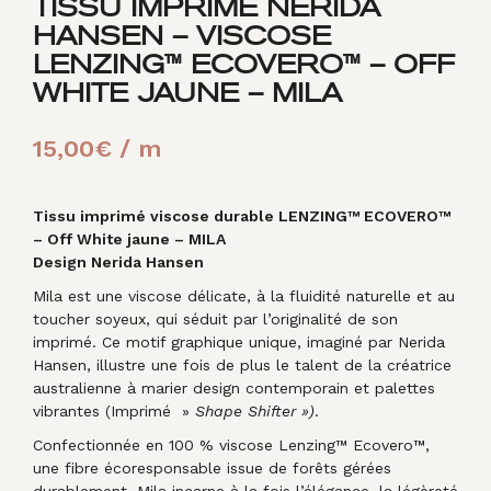
TISSU IMPRIMÉ NERIDA
HANSEN – VISCOSE
LENZING™ ECOVERO™ – OFF
WHITE JAUNE – MILA
15,00
€
/ m
Tissu imprimé viscose durable LENZING™ ECOVERO™
– Off White jaune – MILA
Design Nerida Hansen
Mila est une viscose délicate, à la fluidité naturelle et au
toucher soyeux, qui séduit par l’originalité de son
imprimé. Ce motif graphique unique, imaginé par Nerida
Hansen, illustre une fois de plus le talent de la créatrice
australienne à marier design contemporain et palettes
vibrantes (Imprimé »
Shape Shifter »)
.
Confectionnée en 100 % viscose Lenzing™ Ecovero™,
une fibre écoresponsable issue de forêts gérées
durablement, Mila incarne à la fois l’élégance, la légèreté