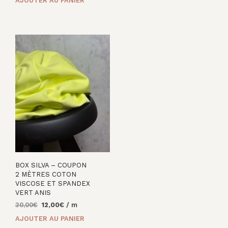
AJOUTER AU PANIER
initial
actuel
était :
est :
était :
est :
13,00€.
6,00€.
30,00€.
15,00€.
BOX SILVA – COUPON
2 MÈTRES COTON
VISCOSE ET SPANDEX
VERT ANIS
Le
Le
30,00
€
12,00
€
/ m
prix
prix
AJOUTER AU PANIER
initial
actuel