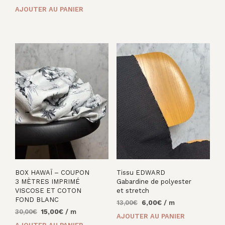
prix
prix
était :
est :
AJOUTER AU PANIER
initial
actuel
20,00€.
7,00€.
était :
est :
30,00€.
15,00€.
BOX HAWAÏ – COUPON
Tissu EDWARD
3 MÈTRES IMPRIMÉ
Gabardine de polyester
VISCOSE ET COTON
et stretch
FOND BLANC
Le
Le
13,00
€
6,00
€
/ m
Le
Le
30,00
€
15,00
€
/ m
prix
prix
AJOUTER AU PANIER
prix
prix
initial
actuel