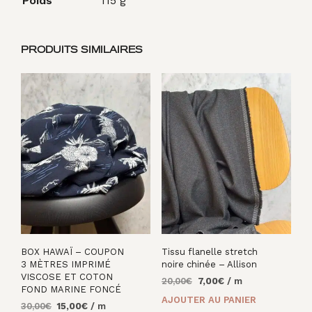
Poids
115 g
PRODUITS SIMILAIRES
BOX HAWAÏ – COUPON
Tissu flanelle stretch
3 MÈTRES IMPRIMÉ
noire chinée – Allison
VISCOSE ET COTON
Le
Le
20,00
€
7,00
€
/ m
FOND MARINE FONCÉ
prix
prix
AJOUTER AU PANIER
Le
Le
30,00
€
15,00
€
/ m
initial
actuel