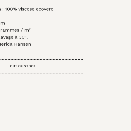
A
prix
N
 : 100% viscose ecovero
I
al
actuel
E
 :
est :
 cm
R
E
 grammes / m²
0€.
11,00€.
S
Lavage à 30°.
T
 Nerida Hansen
V
I
D
E
OUT OF STOCK
.