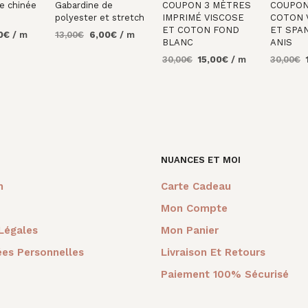
re chinée
Gabardine de
COUPON 3 MÈTRES
COUPON
polyester et stretch
IMPRIMÉ VISCOSE
COTON 
ET COTON FOND
ET SPA
Le
Le
Le
0
€
/ m
13,00
€
6,00
€
/ m
BLANC
ANIS
prix
prix
prix
AU
AJOUTER AU
Le
Le
L
30,00
€
15,00
€
/ m
30,00
€
al
actuel
initial
actuel
PANIER
prix
prix
p
 :
est :
était :
est :
AJOUTER AU
AJOUTE
initial
actuel
i
0€.
7,00€.
13,00€.
6,00€.
PANIER
PANIER
était :
est :
é
30,00€.
15,00€.
3
NUANCES ET MOI
m
Carte Cadeau
Mon Compte
Légales
Mon Panier
es Personnelles
Livraison Et Retours
Paiement 100% Sécurisé