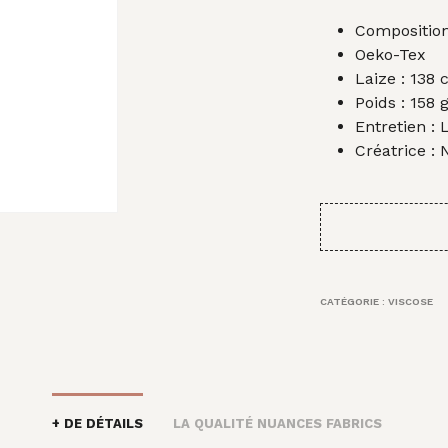
prix
Composition
initi
Oeko-Tex
était
Laize : 138
Poids : 158
15,0
Entretien : 
Créatrice :
CATÉGORIE :
VISCOSE
+ DE DÉTAILS
LA QUALITÉ NUANCES FABRICS