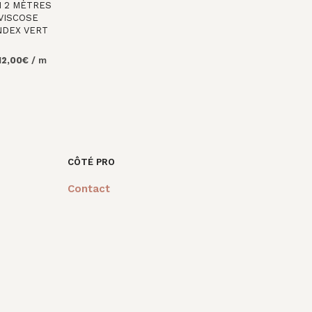
 2 MÈTRES
VISCOSE
NDEX VERT
e
Le
12,00
€
/ m
rix
prix
R AU
nitial
actuel
tait :
est :
0,00€.
12,00€.
CÔTÉ PRO
Contact