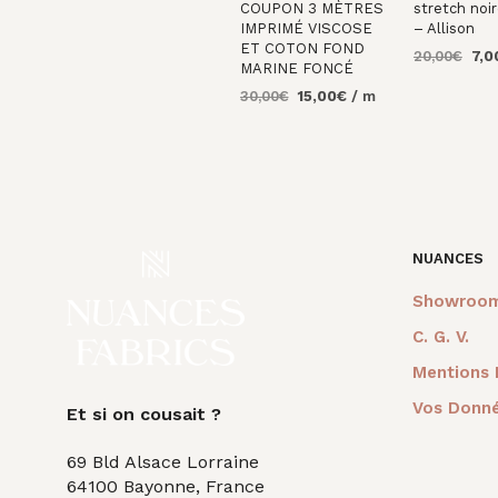
COUPON 3 MÈTRES
stretch noi
IMPRIMÉ VISCOSE
– Allison
ET COTON FOND
Le
20,00
€
7,0
MARINE FONCÉ
prix
AJOUTER 
Le
Le
30,00
€
15,00
€
/ m
initi
PANIER
prix
prix
était
AJOUTER AU
initial
actuel
20,0
PANIER
était :
est :
30,00€.
15,00€.
NUANCES
Showroo
C. G. V.
Mentions 
Vos Donné
Et si on cousait ?
69 Bld Alsace Lorraine
64100 Bayonne, France