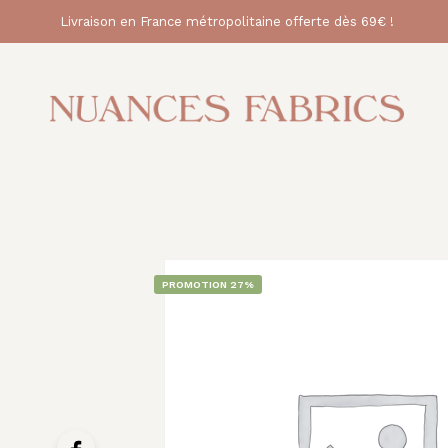
Livraison en France métropolitaine offerte dès 69€ !
PROMOTION 27%