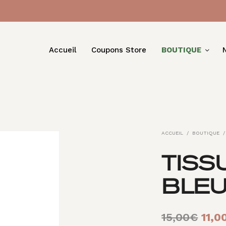
Accueil
Coupons Store
BOUTIQUE
ACCUEIL
/
BOUTIQUE
/
TISS
BLEU
Le
15,00
€
11,0