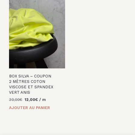
BOX SILVA – COUPON
2 MÈTRES COTON
VISCOSE ET SPANDEX
VERT ANIS
Le
Le
30,00
€
12,00
€
/ m
prix
prix
AJOUTER AU PANIER
initial
actuel
était :
est :
30,00€.
12,00€.