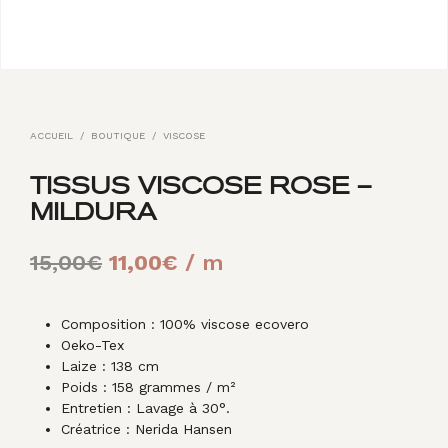
ACCUEIL
/
BOUTIQUE
/
VISCOSE
TISSUS VISCOSE ROSE –
MILDURA
Le
Le
15,00
€
11,00
€
/ m
prix
prix
initial
actuel
Composition : 100% viscose ecovero
Oeko-Tex
était :
est :
Laize : 138 cm
Poids : 158 grammes / m²
15,00€.
11,00€.
Entretien : Lavage à 30°.
Créatrice : Nerida Hansen