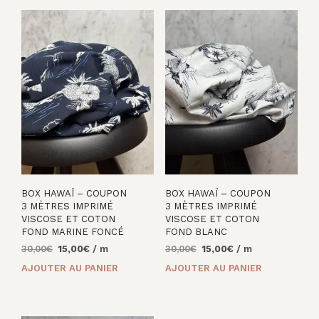
BOX HAWAÏ – COUPON
BOX HAWAÏ – COUPON
3 MÈTRES IMPRIMÉ
3 MÈTRES IMPRIMÉ
VISCOSE ET COTON
VISCOSE ET COTON
FOND MARINE FONCÉ
FOND BLANC
Le
Le
Le
Le
30,00
€
15,00
€
/ m
30,00
€
15,00
€
/ m
prix
prix
prix
prix
AJOUTER AU PANIER
AJOUTER AU PANIER
initial
actuel
initial
actuel
était :
est :
était :
est :
30,00€.
15,00€.
30,00€.
15,00€.