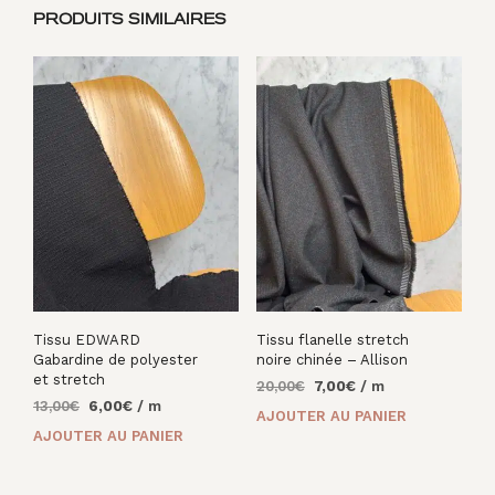
PRODUITS SIMILAIRES
Tissu EDWARD
Tissu flanelle stretch
Gabardine de polyester
noire chinée – Allison
et stretch
Le
Le
20,00
€
7,00
€
/ m
Le
Le
13,00
€
6,00
€
/ m
prix
prix
AJOUTER AU PANIER
prix
prix
initial
actuel
AJOUTER AU PANIER
initial
actuel
était :
est :
était :
est :
20,00€.
7,00€.
13,00€.
6,00€.