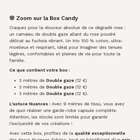
🌸 Zoom sur la Box Candy
Craquez pour la douceur absolue de ce dégradé rose :
un camaïeu de double gaze allant du rose poudré
délicat au fuchsia vibrant. Un trio 100 % coton, ultra-
moelleux et respirant, idéal pour imaginer des tenues
légères, confortables et pleines de vie pour toute la
famille
.
Ce que contient votre box :
3 mètres de
Double gaze
(12 €)
3 mètres de
Double gaze
(12 €)
3 mètres de
Double gaze
(12 €)
.
L’astuce Nuances :
Avec 9 mètres de tissu, vous avez
de quoi réaliser une garde-robe capsule complète.
Attention, les stocks sont limités pour garantir
l’exclusivité de vos créations !
Avec cette box, profitez de la
qualité exceptionnelle
des tissus Nuances Fabrics, tout en bénéficiant d’un
prix