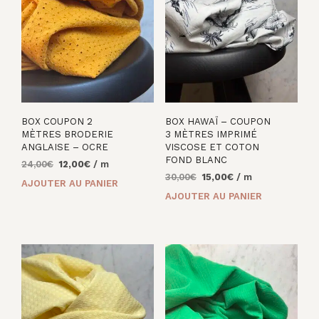
BOX COUPON 2
BOX HAWAÏ – COUPON
MÈTRES BRODERIE
3 MÈTRES IMPRIMÉ
ANGLAISE – OCRE
VISCOSE ET COTON
FOND BLANC
Le
Le
24,00
€
12,00
€
/ m
Le
Le
prix
prix
30,00
€
15,00
€
/ m
AJOUTER AU PANIER
prix
prix
initial
actuel
AJOUTER AU PANIER
initial
actuel
était :
est :
était :
est :
24,00€.
12,00€.
30,00€.
15,00€.