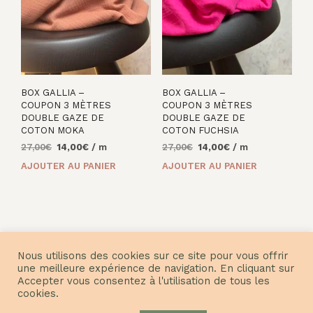
BOX GALLIA –
BOX GALLIA –
COUPON 3 MÈTRES
COUPON 3 MÈTRES
DOUBLE GAZE DE
DOUBLE GAZE DE
COTON MOKA
COTON FUCHSIA
Le
Le
Le
Le
27,00
€
14,00
€
/ m
27,00
€
14,00
€
/ m
prix
prix
prix
prix
AJOUTER AU PANIER
AJOUTER AU PANIER
initial
actuel
initial
actuel
était :
est :
était :
est :
27,00€.
14,00€.
27,00€.
14,00€.
Nous utilisons des cookies sur ce site pour vous offrir
une meilleure expérience de navigation. En cliquant sur
Accepter vous consentez à l'utilisation de tous les
cookies.
© Nuances Fabrics 2021