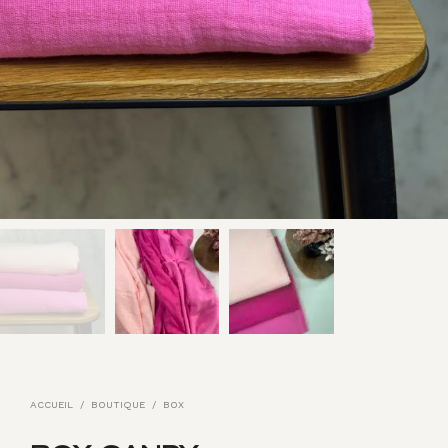
ACCUEIL
/
BOUTIQUE
/
BOX