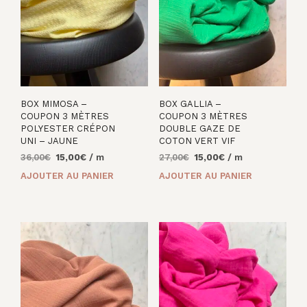
BOX MIMOSA –
BOX GALLIA –
COUPON 3 MÈTRES
COUPON 3 MÈTRES
POLYESTER CRÉPON
DOUBLE GAZE DE
UNI – JAUNE
COTON VERT VIF
Le
Le
Le
Le
36,00
€
15,00
€
/ m
27,00
€
15,00
€
/ m
prix
prix
prix
prix
AJOUTER AU PANIER
AJOUTER AU PANIER
initial
actuel
initial
actuel
était :
est :
était :
est :
36,00€.
15,00€.
27,00€.
15,00€.