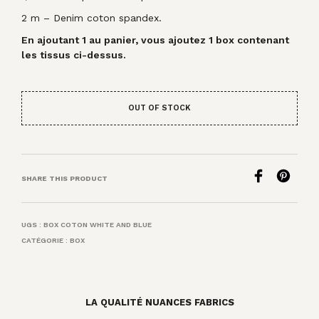
2 m – Denim coton spandex.
53,00€.
48,00€.
En ajoutant 1 au panier, vous ajoutez 1 box contenant
les tissus ci-dessus.
OUT OF STOCK
SHARE THIS PRODUCT
UGS :
BOX COTON WHITE AND BLUE
CATÉGORIE :
BOX
LA QUALITÉ NUANCES FABRICS