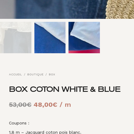
ACCUEIL
/
BOUTIQUE
/
BOX
BOX COTON WHITE & BLUE
Le
Le
53,00
€
48,00
€
/ m
prix
prix
initial
actuel
Coupons :
1,8 m – Jacquard coton pois blanc.
était :
est :