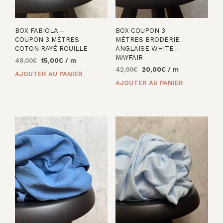
BOX FABIOLA –
BOX COUPON 3
COUPON 3 MÈTRES
MÈTRES BRODERIE
COTON RAYÉ ROUILLE
ANGLAISE WHITE –
MAYFAIR
Le
Le
48,00
€
15,00
€
/ m
Le
Le
prix
prix
42,00
€
20,00
€
/ m
AJOUTER AU PANIER
prix
prix
initial
actuel
AJOUTER AU PANIER
initial
actuel
était :
est :
était :
est :
48,00€.
15,00€.
42,00€.
20,00€.