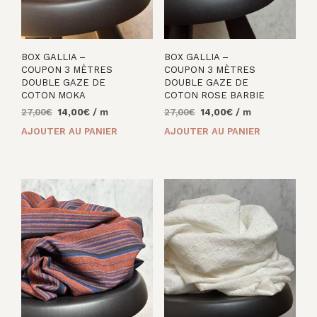
BOX GALLIA –
BOX GALLIA –
COUPON 3 MÈTRES
COUPON 3 MÈTRES
DOUBLE GAZE DE
DOUBLE GAZE DE
COTON MOKA
COTON ROSE BARBIE
Le
Le
Le
Le
27,00
€
14,00
€
/ m
27,00
€
14,00
€
/ m
prix
prix
prix
prix
AJOUTER AU PANIER
AJOUTER AU PANIER
initial
actuel
initial
actuel
était :
est :
était :
est :
27,00€.
14,00€.
27,00€.
14,00€.