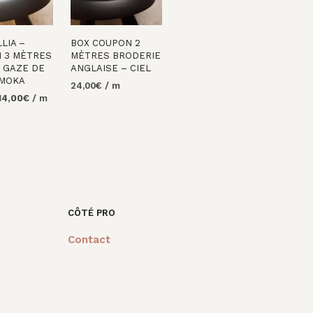
LIA –
BOX COUPON 2
 3 MÈTRES
MÈTRES BRODERIE
 GAZE DE
ANGLAISE – CIEL
MOKA
24,00
€
/ m
e
Le
14,00
€
/ m
AJOUTER AU
rix
prix
PANIER
R AU
nitial
actuel
tait :
est :
7,00€.
14,00€.
CÔTÉ PRO
Contact