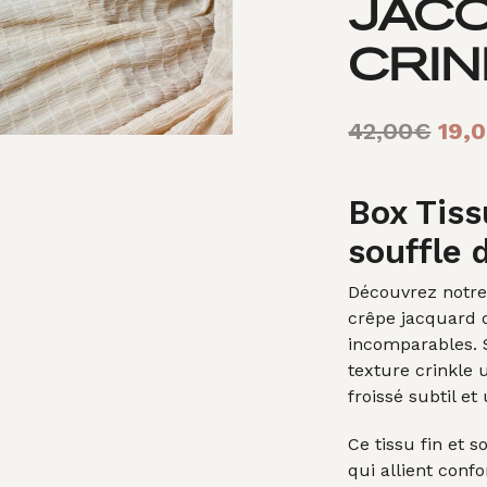
JAC
CRIN
Le
42,00
€
19,
prix
initi
Box Tis
étai
souffle
42,
Découvrez notre
crêpe jacquard 
incomparables. 
texture crinkle 
froissé subtil et 
Ce tissu fin et 
qui allient confo