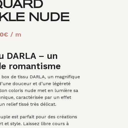
QUARD
A
N
I
KLE NUDE
E
R
E
Le
00
€
/ m
S
T
prix
V
I
al
actuel
su DARLA – un
D
E
t :
est :
 de romantisme
.
00€.
19,00€.
 box de tissu DARLA, un magnifique
d’une douceur et d’une légèreté
Son coloris nude met en lumière sa
unique, caractérisée par un effet
un relief tissé très délicat.
souple est parfait pour des créations
rt et style. Laissez libre cours à