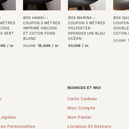
–
BOX HAWAÏ –
BOX MARINA –
BOX GAL
 MÈTRES
COUPON 3 MÈTRES
COUPON 3 MÈTRES
COUPON
COSE
IMPRIMÉ VISCOSE
POLYESTER
DOUBLE
X VERT
ET COTON FOND
SPANDEX UNI BLEU
COTON 
BLANC
OCÉAN
L
27,00
€
Le
Le
Le
00
€
/ m
30,00
€
15,00
€
/ m
40,00
€
/ m
p
AJOUTE
prix
prix
prix
i
PANIER
AU
AJOUTER AU
AJOUTER AU
al
actuel
initial
actuel
é
PANIER
PANIER
 :
est :
était :
est :
2
0€.
12,00€.
30,00€.
15,00€.
NUANCES ET MOI
m
Carte Cadeau
Mon Compte
Légales
Mon Panier
es Personnelles
Livraison Et Retours