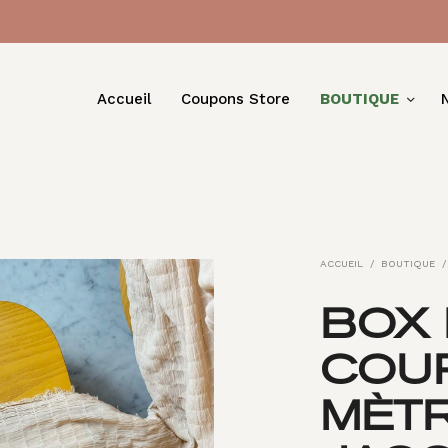
Accueil
Coupons Store
BOUTIQUE
ACCUEIL
/
BOUTIQUE
/
BOX 
COU
MÈT