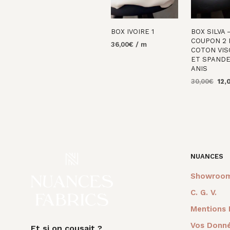
BOX IVOIRE 1
BOX SILVA 
COUPON 2
36,00
€
/ m
COTON VIS
AJOUTER AU
ET SPANDE
PANIER
ANIS
Le
30,00
€
12,
prix
AJOUTER 
initi
PANIER
était
30,0
NUANCES
Showroo
C. G. V.
Mentions 
Vos Donné
Et si on cousait ?