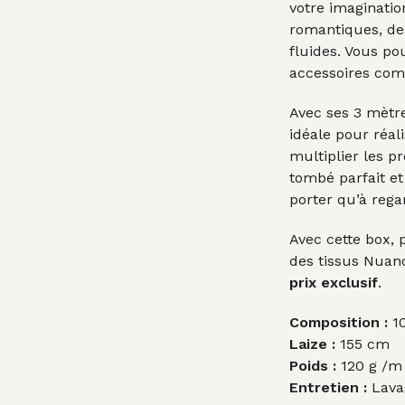
votre imaginatio
romantiques, de
fluides. Vous po
accessoires co
Avec ses 3 mètre
idéale pour réal
multiplier les p
tombé parfait et
porter qu’à rega
Avec cette box, 
des tissus Nuanc
prix exclusif
.
Composition :
10
Laize :
155 cm
Poids :
120 g /m 
Entretien :
Lava