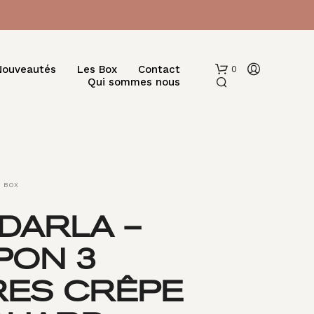
Nouveautés
Les Box
Contact
0
Qui sommes nous
BOX
DARLA –
V
PON 3
O
T
R
RES CRÊPE
E
P