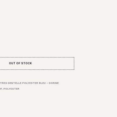
OUT OF STOCK
TRES DENTELLE POLYESTER BLEU - DORINE
IF
,
POLYESTER