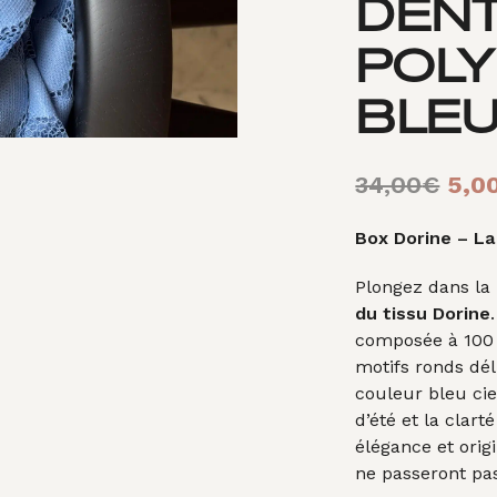
DENT
POL
BLE
Le
34,00
€
5,0
prix
Box Dorine – La
initi
Plongez dans la 
étai
du tissu Dorine
34,
composée à 100 %
motifs ronds dél
couleur bleu ci
d’été et la clarté
élégance et origi
ne passeront pa