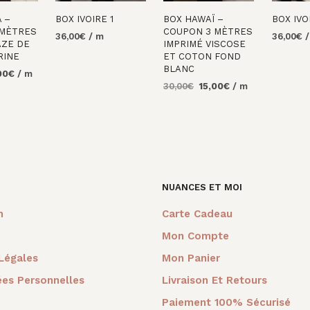
 –
BOX IVOIRE 1
BOX HAWAÏ –
BOX IVO
 MÈTRES
COUPON 3 MÈTRES
36,00
€
/ m
36,00
€
AZE DE
IMPRIMÉ VISCOSE
AJOUTER AU
AJOUTE
RINE
ET COTON FOND
PANIER
PANIER
BLANC
Le
00
€
/ m
Le
Le
prix
30,00
€
15,00
€
/ m
AU
prix
prix
al
actuel
AJOUTER AU
initial
actuel
 :
est :
PANIER
était :
est :
0€.
14,00€.
30,00€.
15,00€.
NUANCES ET MOI
m
Carte Cadeau
Mon Compte
Légales
Mon Panier
es Personnelles
Livraison Et Retours
Paiement 100% Sécurisé