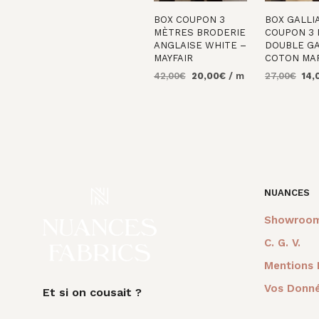
BOX COUPON 3
BOX GALLIA
MÈTRES BRODERIE
COUPON 3
ANGLAISE WHITE –
DOUBLE G
MAYFAIR
COTON MA
Le
Le
Le
42,00
€
20,00
€
/ m
27,00
€
14,
prix
prix
prix
AJOUTER AU
AJOUTER 
initial
actuel
initi
PANIER
PANIER
était :
est :
était
42,00€.
20,00€.
27,0
NUANCES
Showroo
C. G. V.
Mentions 
Vos Donné
Et si on cousait ?