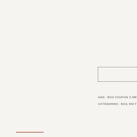
UGS :
BOX COUPON 2 MÈ
CATÉGORIES :
BOX
,
MOT