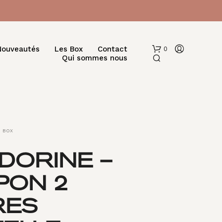
Nouveautés
Les Box
Contact
0
Qui sommes nous
BOX
DORINE –
V
PON 2
O
T
R
RES
E
P