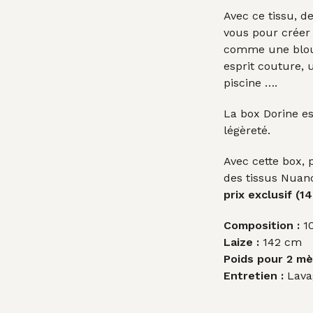
Avec ce tissu, d
vous pour créer 
comme une blou
esprit couture, 
piscine ….
La box Dorine est
légèreté.
Avec cette box, 
des tissus Nuanc
prix exclusif (1
Composition :
10
Laize :
142 cm
Poids pour 2 mè
Entretien :
Lavag