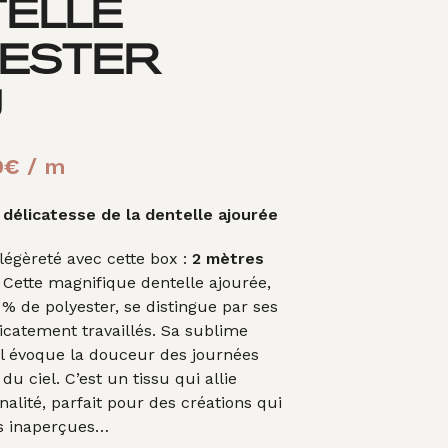
ELLE
A
N
I
YESTER
E
R
U
E
S
T
V
Le
0
€
/ m
I
prix
D
 délicatesse de la dentelle ajourée
E
al
actuel
.
légèreté avec cette box :
2 mètres
t :
est :
. Cette magnifique dentelle ajourée,
00€.
5,00€.
 de polyester, se distingue par ses
icatement travaillés. Sa sublime
el évoque la douceur des journées
 du ciel. C’est un tissu qui allie
nalité, parfait pour des créations qui
s inaperçues…