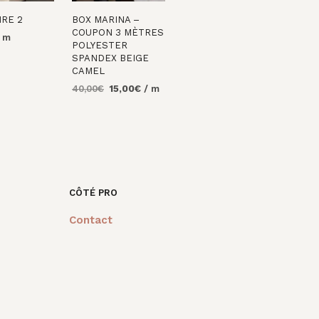
IRE 2
BOX MARINA –
COUPON 3 MÈTRES
/ m
POLYESTER
R AU
SPANDEX BEIGE
CAMEL
Le
Le
40,00
€
15,00
€
/ m
prix
prix
AJOUTER AU
initial
actuel
PANIER
était :
est :
40,00€.
15,00€.
CÔTÉ PRO
Contact