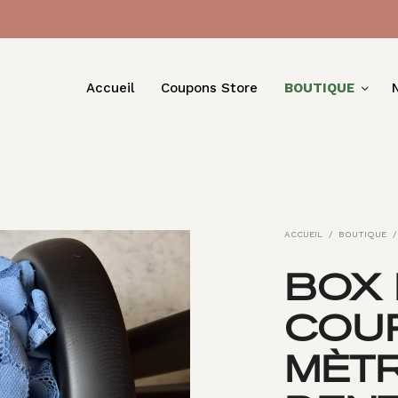
Accueil
Coupons Store
BOUTIQUE
ACCUEIL
/
BOUTIQUE
/
BOX 
COU
MÈT