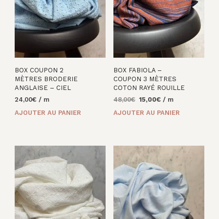
BOX COUPON 2
BOX FABIOLA –
MÈTRES BRODERIE
COUPON 3 MÈTRES
ANGLAISE – CIEL
COTON RAYÉ ROUILLE
Le
Le
24,00
€
/ m
48,00
€
15,00
€
/ m
prix
prix
AJOUTER AU PANIER
AJOUTER AU PANIER
initial
actuel
était :
est :
48,00€.
15,00€.