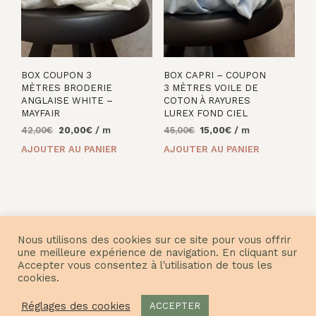
BOX COUPON 3
BOX CAPRI – COUPON
MÈTRES BRODERIE
3 MÈTRES VOILE DE
ANGLAISE WHITE –
COTON À RAYURES
MAYFAIR
LUREX FOND CIEL
Le
Le
Le
Le
42,00
€
20,00
€
/ m
45,00
€
15,00
€
/ m
prix
prix
prix
prix
AJOUTER AU PANIER
AJOUTER AU PANIER
initial
actuel
initial
actuel
était :
est :
était :
est :
42,00€.
20,00€.
45,00€.
15,00€.
Nous utilisons des cookies sur ce site pour vous offrir
une meilleure expérience de navigation. En cliquant sur
Accepter vous consentez à l'utilisation de tous les
cookies.
© Nuances Fabrics 2021
Réglages des cookies
ACCEPTER