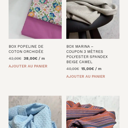
BOX POPELINE DE
BOX MARINA –
COTON ORCHIDÉE
COUPON 3 MÈTRES
POLYESTER SPANDEX
Le
Le
42,00
€
38,00
€
/ m
BEIGE CAMEL
prix
prix
AJOUTER AU PANIER
Le
Le
40,00
€
15,00
€
/ m
initial
actuel
prix
prix
était :
est :
AJOUTER AU PANIER
initial
actuel
42,00€.
38,00€.
était :
est :
40,00€.
15,00€.