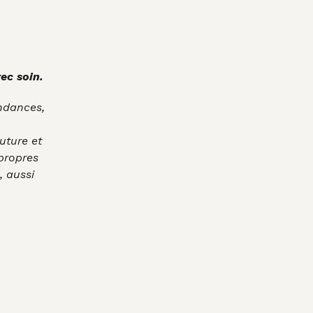
ec soin.
endances,
uture et
 propres
, aussi