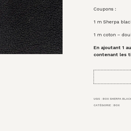
Coupons :
1 m Sherpa blac
1 m coton – dou
En ajoutant 1 au
contenant les t
UGS :
BOX SHERPA BLAC
CATÉGORIE :
BOX