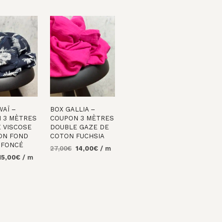
WAÏ –
BOX GALLIA –
 3 MÈTRES
COUPON 3 MÈTRES
É VISCOSE
DOUBLE GAZE DE
ON FOND
COTON FUCHSIA
 FONCÉ
Le
Le
27,00
€
14,00
€
/ m
e
Le
15,00
€
/ m
prix
prix
AJOUTER AU
rix
prix
initial
actuel
PANIER
R AU
nitial
actuel
était :
est :
tait :
est :
27,00€.
14,00€.
0,00€.
15,00€.