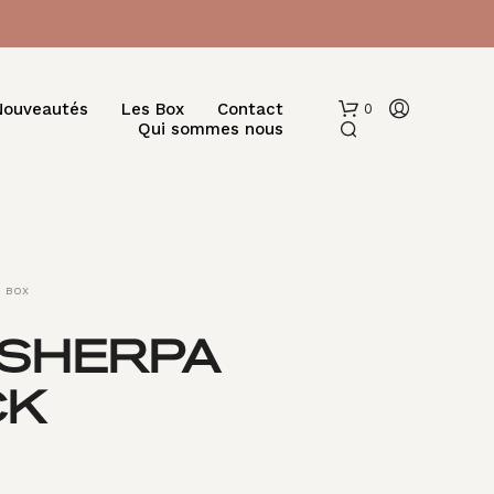
Nouveautés
Les Box
Contact
0
Qui sommes nous
BOX
 SHERPA
V
CK
O
T
R
E
P