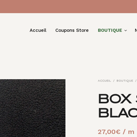
Accueil
Coupons Store
BOUTIQUE
ACCUEIL
/
BOUTIQUE
/
BOX
BLA
27,00
€
/ m