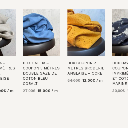
A –
BOX GALLIA –
BOX COUPON 2
BOX HA
 MÈTRES
COUPON 3 MÈTRES
MÈTRES BRODERIE
COUPON
R
DOUBLE GAZE DE
ANGLAISE – OCRE
IMPRIM
EIGE
COTON BLEU
ET COT
Le
Le
24,00
€
12,00
€
/ m
COBALT
MARINE
prix
prix
AJOUTER AU
Le
Le
Le
L
00
€
/ m
27,00
€
15,00
€
/ m
30,00
€
initial
actuel
PANIER
prix
prix
prix
p
était :
est :
AU
AJOUTER AU
AJOUTE
al
actuel
initial
actuel
i
24,00€.
12,00€.
PANIER
PANIER
 :
est :
était :
est :
é
0€.
15,00€.
27,00€.
15,00€.
3