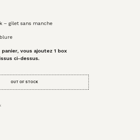
A
N
I
E
k – gilet sans manche
R
E
blure
S
T
V
 panier, vous ajoutez 1 box
I
issus ci-dessus.
D
E
.
OUT OF STOCK
K