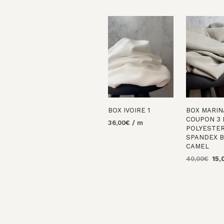
BOX IVOIRE 1
BOX MARIN
COUPON 3
36,00
€
/ m
POLYESTE
AJOUTER AU
SPANDEX B
PANIER
CAMEL
Le
40,00
€
15,
prix
AJOUTER 
initi
PANIER
était
40,0